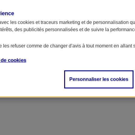
rience
avec les
cookies et traceurs
marketing et de personnalisation qui
ntérêts, des publicités personnalisées et de suivre la performa
 des pertes financières importantes et nuire gravement à la réputation de
ntenez la confiance de vos clients.
de les refuser comme de changer d'avis à tout moment en allant 
e de
cookies
Personnaliser les cookies