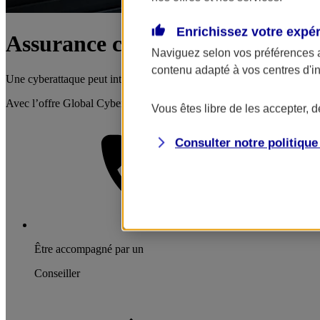
Enrichissez votre expé
Assurance cyber-risques
Naviguez selon vos préférences 
contenu adapté à vos centres d'i
Une cyberattaque peut interrompre brutalement votre activité, entraîner
Avec l’offre Global Cyber Secure AXA, protégez votre activité et mai
Vous êtes libre de les accepter, 
Consulter notre politiqu
Être accompagné par un
Conseiller