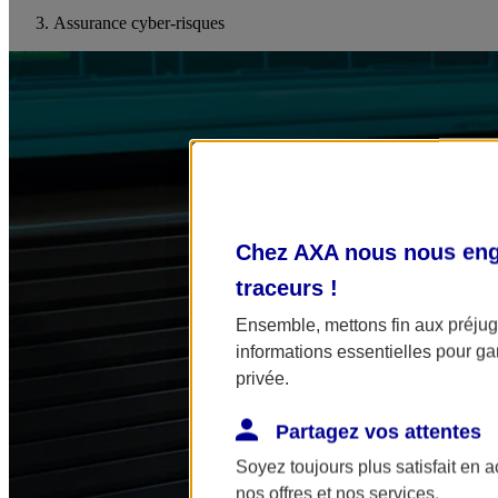
Assurance cyber-risques
Chez AXA nous nous enga
traceurs
!
Ensemble, mettons fin aux préjugé
informations essentielles pour gar
privée.
Partagez vos attentes
Soyez toujours plus satisfait en 
nos offres et nos services.