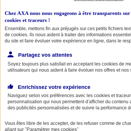
Chez AXA nous nous engageons à être transparents sur 
cookies et traceurs
!
Ensemble, mettons fin aux préjugés sur ces petits fichiers te
de
cookies
. Ils nous aident à traiter des informations essentie
du site et faire évoluer votre expérience en ligne, dans le resp
Être accompagné par un
Partagez vos attentes
Conseiller
Soyez toujours plus satisfait en acceptant les
cookies
de mes
utilisateurs qui nous aident à faire évoluer nos offres et nos 
Enrichissez votre expérience
Naviguez selon vos préférences avec les
cookies et traceur
personnalisation qui nous permettent d'afficher du contenu a
des publicités personnalisées et de suivre la performance
Être rappelé
La menace cyber a profondément évolué ces dernières années, à la
Vous êtes libre de les accepter, de les refuser comme de cha
fois en volume, en sophistication et en ciblage. En France, près
allant sur
"Paramétrer mes
cookies
"