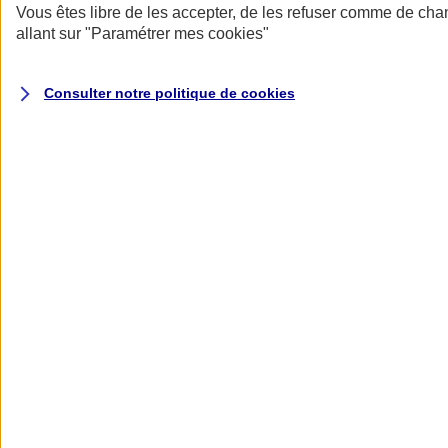
Assurance multirisque agricole
Vous êtes libre de les accepter, de les refuser comme de cha
allant sur
"Paramétrer mes
cookies
"
Des garanties adaptées à votre métier, une indemnisation au choix
pour vos bâtiments et des solutions pour vos activités de
Consulter notre politique de
cookies
transformation et de diversification
Être accompagné par un
Conseiller