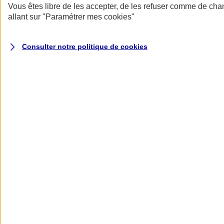
Assurance multirisque agricole
Vous êtes libre de les accepter, de les refuser comme de cha
allant sur
"Paramétrer mes
cookies
"
Des garanties adaptées à votre métier, une indemnisation au choix
pour vos bâtiments et des solutions pour vos activités de
Consulter notre politique de
cookies
transformation et de diversification
Être accompagné par un
Conseiller