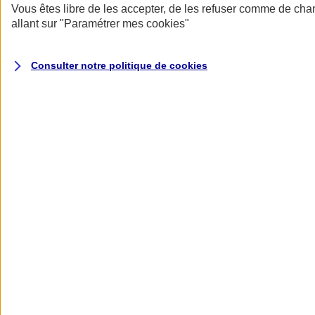
Assurance multirisque agricole
Vous êtes libre de les accepter, de les refuser comme de cha
allant sur
"Paramétrer mes
cookies
"
Des garanties adaptées à votre métier, une indemnisation au choix
pour vos bâtiments et des solutions pour vos activités de
Consulter notre politique de
cookies
transformation et de diversification
Être accompagné par un
Conseiller