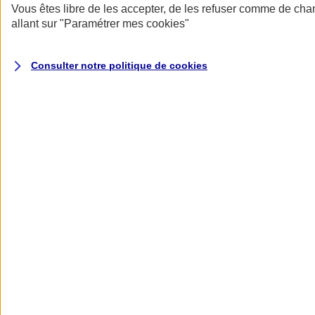
Assurance multirisque agricole
Vous êtes libre de les accepter, de les refuser comme de cha
allant sur
"Paramétrer mes
cookies
"
Des garanties adaptées à votre métier, une indemnisation au choix
pour vos bâtiments et des solutions pour vos activités de
Consulter notre politique de
cookies
transformation et de diversification
Être accompagné par un
Conseiller