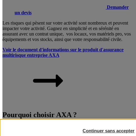
Demander
un devis
Les risques qui pèsent sur votre activité sont nombreux et peuvent
impacter votre activité. Gagnez en simplicité et en sérénité en
assurant avec un contrat unique, vos locaux, vos matériels pro, vos
équipements et vos stocks, ainsi que votre responsabilité civile.
Voir le document d'informations sur le produit d'assurance
multirisque entreprise AXA
Pourquoi choisir AXA ?
Les risques qui pèsent sur votre activité sont nombreux et peuvent
Continuer sans accepter
impacter votre activité. Gagnez en simplicité et en sérénité en