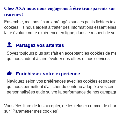
assurant avec un contrat unique, vos locaux, vos matériels pro, vos
équipements et vos stocks, ainsi que votre responsabilité civile.
Chez AXA nous nous engageons à être transparents sur 
traceurs
!
Un seul contrat pour protéger contre les risques majeurs
Ensemble, mettons fin aux préjugés sur ces petits fichiers te
Protégez vos locaux, vos matériels, vos équipements contre les
cookies
. Ils nous aident à traiter des informations essentielles
risques majeurs : incendie, tempête, grêle, vol, dégât des eaux,
faire évoluer votre expérience en ligne, dans le respect de vot
catastrophe naturelle, mise en cause de votre responsabilité civile
professionnelle par des tiers, bris de machines, bris de glace...
Partagez vos attentes
Soyez toujours plus satisfait en acceptant les
cookies
de mes
Les risques et les conséquences du risque assuré
qui nous aident à faire évoluer nos offres et nos services.
Garantissez également les pertes financières et la pérennité de votre
chiffre d’affaires, qu’il s’agisse d’une perte d’exploitation subie suite
Enrichissez votre expérience
à un incendie, un bris de machine, ou un vol.
Naviguez selon vos préférences avec les
cookies et traceur
qui nous permettent d'afficher du contenu adapté à vos centr
Une couverture modulable en fonction de votre activité
personnalisées et de suivre la performance de nos campag
Vos besoins, spécificité de votre activité, taille de votre société...
Autant de facteurs qui rendent votre entreprise unique. Notre contrat
Vous êtes libre de les accepter, de les refuser comme de cha
s'adapte à votre réalité à travers deux formules possibles : une offre
sur
"Paramétrer mes
cookies
"
packagée prenant en compte votre secteur d'activité ou une offre