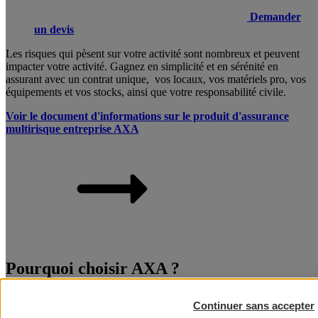
Demander
un devis
Les risques qui pèsent sur votre activité sont nombreux et peuvent
impacter votre activité. Gagnez en simplicité et en sérénité en
assurant avec un contrat unique, vos locaux, vos matériels pro, vos
équipements et vos stocks, ainsi que votre responsabilité civile.
Voir le document d'informations sur le produit d'assurance
multirisque entreprise AXA
Pourquoi choisir AXA ?
Les risques qui pèsent sur votre activité sont nombreux et peuvent
Continuer sans accepter
impacter votre activité. Gagnez en simplicité et en sérénité en