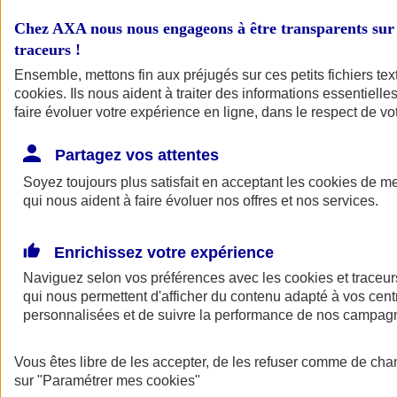
assurant avec un contrat unique, vos locaux, vos matériels pro, vos
équipements et vos stocks, ainsi que votre responsabilité civile.
Chez AXA nous nous engageons à être transparents sur 
traceurs
!
Un seul contrat pour protéger contre les risques majeurs
Ensemble, mettons fin aux préjugés sur ces petits fichiers te
Protégez vos locaux, vos matériels, vos équipements contre les
cookies
. Ils nous aident à traiter des informations essentielles
risques majeurs : incendie, tempête, grêle, vol, dégât des eaux,
faire évoluer votre expérience en ligne, dans le respect de vot
catastrophe naturelle, mise en cause de votre responsabilité civile
professionnelle par des tiers, bris de machines, bris de glace...
Partagez vos attentes
Soyez toujours plus satisfait en acceptant les
cookies
de mes
Les risques et les conséquences du risque assuré
qui nous aident à faire évoluer nos offres et nos services.
Garantissez également les pertes financières et la pérennité de votre
chiffre d’affaires, qu’il s’agisse d’une perte d’exploitation subie suite
Enrichissez votre expérience
à un incendie, un bris de machine, ou un vol.
Naviguez selon vos préférences avec les
cookies et traceur
qui nous permettent d'afficher du contenu adapté à vos centr
Une couverture modulable en fonction de votre activité
personnalisées et de suivre la performance de nos campag
Vos besoins, spécificité de votre activité, taille de votre société...
Autant de facteurs qui rendent votre entreprise unique. Notre contrat
Vous êtes libre de les accepter, de les refuser comme de cha
s'adapte à votre réalité à travers deux formules possibles : une offre
sur
"Paramétrer mes
cookies
"
packagée prenant en compte votre secteur d'activité ou une offre