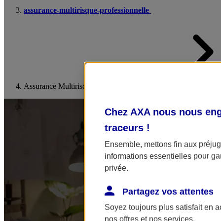
assurance-multirisque-professionnelle
Assurance Multirisque Entreprise
Chez AXA nous nous enga
traceurs
!
Ensemble, mettons fin aux préjugé
informations essentielles pour gar
privée.
Partagez vos attentes
Soyez toujours plus satisfait en 
nos offres et nos services.