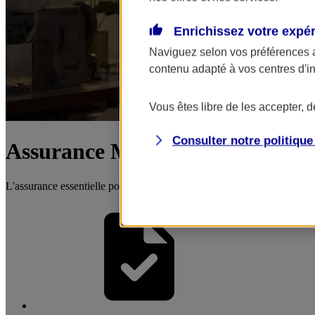
Enrichissez votre expé
Naviguez selon vos préférences 
contenu adapté à vos centres d'i
Vous êtes libre de les accepter, 
Consulter notre politiqu
Assurance Multirisque Entrepri
L'assurance essentielle pour protéger votre activité