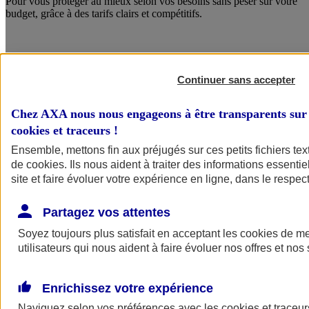
Pour vous protéger au mieux selon vos besoins sans peser sur votre
budget, grâce à des tarifs clairs et compétitifs.
Continuer sans accepter
Chez AXA nous nous engageons à être transparents sur 
cookies et traceurs
!
Ensemble, mettons fin aux préjugés sur ces petits fichiers te
de
cookies
. Ils nous aident à traiter des informations essentie
site et faire évoluer votre expérience en ligne, dans le respect
Des services qui font la différence
Partagez vos attentes
Avec le service Crise Majeure, bénéficiez de conseils en
communication, d’un soutien psychologique et d’un
Soyez toujours plus satisfait en acceptant les
cookies
de mes
accompagnement juridique.
utilisateurs qui nous aident à faire évoluer nos offres et nos 
Enrichissez votre expérience
Naviguez selon vos préférences avec les
cookies et traceur