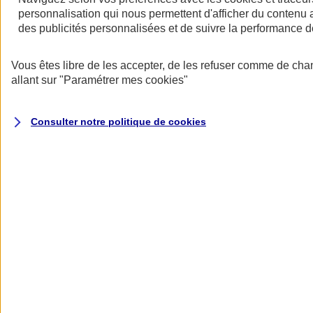
personnalisation qui nous permettent d'afficher du contenu a
des publicités personnalisées et de suivre la performance
Vous êtes libre de les accepter, de les refuser comme de cha
allant sur
"Paramétrer mes
cookies
"
Votre responsabilité récompensée
Consulter notre politique de
cookies
Adoptez des mesures de prévention pour bénéficier d’une réduction
de votre cotisation.
Des garanties modulables
Nos offres d’assurance multirisque entreprise (Atouts PRO) et
assurance multirisque PME (Atouts PME) couvrent de base les
principaux risques auxquels votre activité est exposée (incendie,
explosion, vandalisme, évènements climatiques, catastrophes
naturelles, attentats et actes de terrorisme, dommages électriques,...)
et proposent en option des garanties créées pour vous, comme la
Garantie Intérim pour les Pros ou la garantie Carence de
fournisseurs pour les PME.