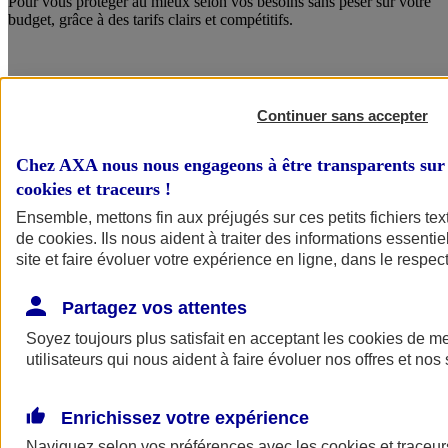
Pour vous protéger au mieux selon vos besoins sans peser sur votre
budget, grâce à des tarifs clairs et compétitifs.
Continuer sans accepter
Chez AXA nous nous engageons à être transparents sur 
cookies et traceurs
!
Ensemble, mettons fin aux préjugés sur ces petits fichiers te
de
cookies
. Ils nous aident à traiter des informations essentie
site et faire évoluer votre expérience en ligne, dans le respect
Des services qui font la différence
Partagez vos attentes
Avec le service Crise Majeure, bénéficiez de conseils en
communication, d’un soutien psychologique et d’un
Soyez toujours plus satisfait en acceptant les
cookies
de mes
accompagnement juridique.
utilisateurs qui nous aident à faire évoluer nos offres et nos 
Enrichissez votre expérience
Naviguez selon vos préférences avec les
cookies et traceur