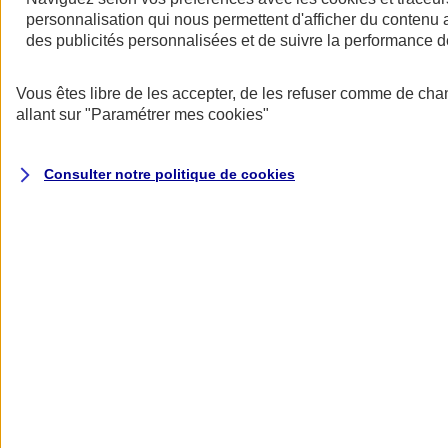
personnalisation qui nous permettent d'afficher du contenu a
des publicités personnalisées et de suivre la performance
Vous êtes libre de les accepter, de les refuser comme de cha
allant sur
"Paramétrer mes
cookies
"
Votre responsabilité récompensée
Consulter notre politique de
cookies
Adoptez des mesures de prévention pour bénéficier d’une réduction
de votre cotisation.
Des garanties modulables
Nos offres d’assurance multirisque entreprise (Atouts PRO) et
assurance multirisque PME (Atouts PME) couvrent de base les
principaux risques auxquels votre activité est exposée (incendie,
explosion, vandalisme, évènements climatiques, catastrophes
naturelles, attentats et actes de terrorisme, dommages électriques,...)
et proposent en option des garanties créées pour vous, comme la
Garantie Intérim pour les Pros ou la garantie Carence de
fournisseurs pour les PME.