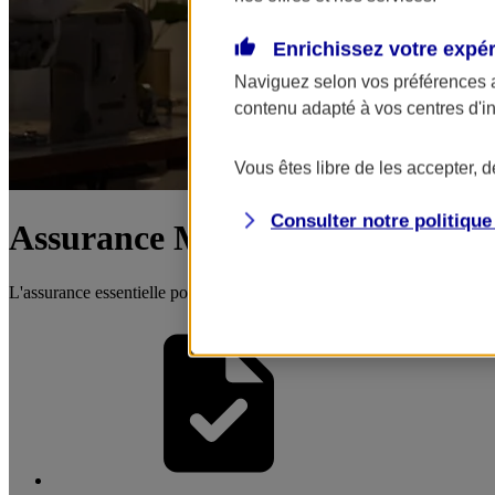
Enrichissez votre expé
Naviguez selon vos préférences 
contenu adapté à vos centres d'i
Vous êtes libre de les accepter, 
Consulter notre politiqu
Assurance Multirisque Entrepri
L'assurance essentielle pour protéger votre activité