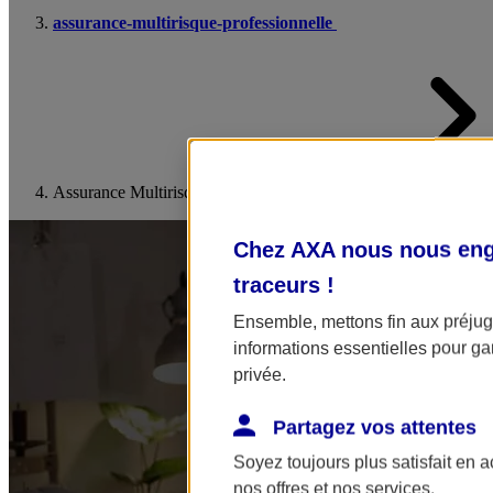
assurance-multirisque-professionnelle
Assurance Multirisque Entreprise
Chez AXA nous nous enga
traceurs
!
Ensemble, mettons fin aux préjugé
informations essentielles pour gar
privée.
Partagez vos attentes
Soyez toujours plus satisfait en 
nos offres et nos services.