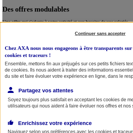
Des offres
modulables
Une offre qui s'adapte à votre activité et aux besoins de vos salariés.
Continuer sans accepter
Chez AXA nous nous engageons à être transparents sur 
cookies et traceurs
!
Ensemble, mettons fin aux préjugés sur ces petits fichiers te
de
cookies
. Ils nous aident à traiter des informations essentie
du site et faire évoluer votre expérience en ligne, dans le resp
Des garanties
complémentaires
Partagez vos attentes
Le choix pour les salariés d'un niveau de protection accru, que ce
Soyez toujours plus satisfait en acceptant les
cookies
de mes
soit pour eux ou pour leurs proches.
utilisateurs qui nous aident à faire évoluer nos offres et nos 
ANGEL
Enrichissez votre expérience
Des services en ligne pour faire du bien
Naviguez selon vos préférences avec les
cookies et traceur