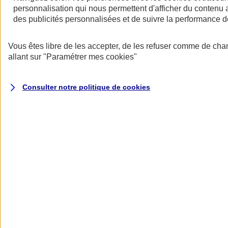
au quotidien
personnalisation qui nous permettent d'afficher du contenu a
des publicités personnalisées et de suivre la performance
Vous êtes libre de les accepter, de les refuser comme de cha
allant sur
"Paramétrer mes
cookies
"
Consulter notre politique de
cookies
Réseau de soins Itelis
Des prestations à des tarifs négociés chez plus de 13 000
professionnels de santé.
En savoir plus