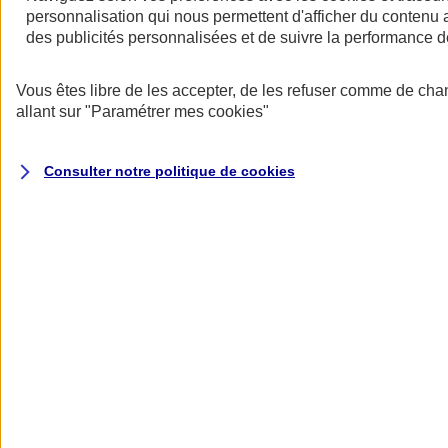
au quotidien
personnalisation qui nous permettent d'afficher du contenu a
des publicités personnalisées et de suivre la performance
Vous êtes libre de les accepter, de les refuser comme de cha
allant sur
"Paramétrer mes
cookies
"
Consulter notre politique de
cookies
Réseau de soins Itelis
Des prestations à des tarifs négociés chez plus de 13 000
professionnels de santé.
En savoir plus