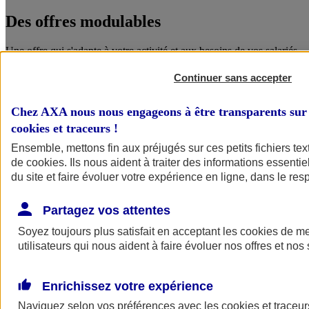
Des offres
modulables
Une offre qui s'adapte à votre activité et aux besoins de vos salariés.
Continuer sans accepter
Chez AXA nous nous engageons à être transparents sur 
cookies et traceurs
!
Ensemble, mettons fin aux préjugés sur ces petits fichiers te
de
cookies
. Ils nous aident à traiter des informations essentie
du site et faire évoluer votre expérience en ligne, dans le resp
Des garanties
complémentaires
Partagez vos attentes
Le choix pour les salariés d'un niveau de protection accru, que ce
Soyez toujours plus satisfait en acceptant les
cookies
de mes
soit pour eux ou pour leurs proches.
utilisateurs qui nous aident à faire évoluer nos offres et nos 
ANGEL
Enrichissez votre expérience
Des services en ligne pour faire du bien
Naviguez selon vos préférences avec les
cookies et traceur