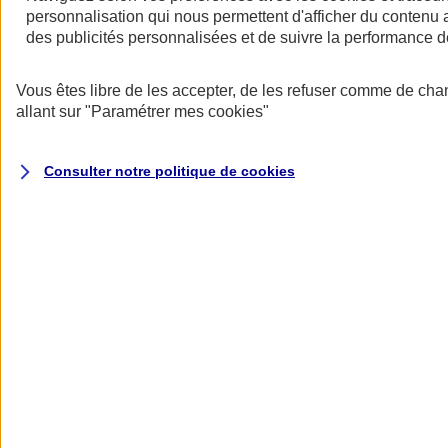
au quotidien
personnalisation qui nous permettent d'afficher du contenu a
des publicités personnalisées et de suivre la performance
Vous êtes libre de les accepter, de les refuser comme de cha
allant sur
"Paramétrer mes
cookies
"
Consulter notre politique de
cookies
Réseau de soins Itelis
Des prestations à des tarifs négociés chez plus de 13 000
professionnels de santé.
En savoir plus