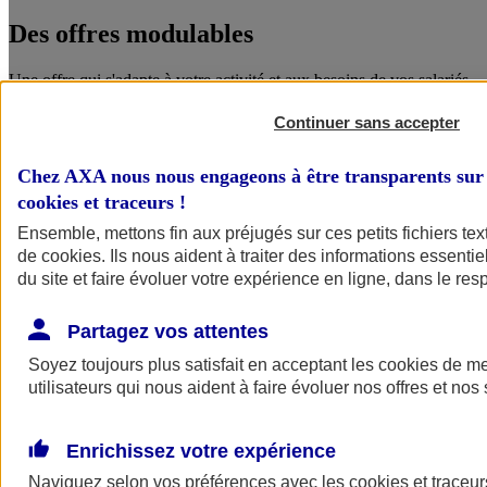
Des offres
modulables
Une offre qui s'adapte à votre activité et aux besoins de vos salariés.
Continuer sans accepter
Chez AXA nous nous engageons à être transparents sur 
cookies et traceurs
!
Ensemble, mettons fin aux préjugés sur ces petits fichiers te
de
cookies
. Ils nous aident à traiter des informations essentie
du site et faire évoluer votre expérience en ligne, dans le resp
Des garanties
complémentaires
Partagez vos attentes
Le choix pour les salariés d'un niveau de protection accru, que ce
Soyez toujours plus satisfait en acceptant les
cookies
de mes
soit pour eux ou pour leurs proches.
utilisateurs qui nous aident à faire évoluer nos offres et nos 
ANGEL
Enrichissez votre expérience
Des services en ligne pour faire du bien
Naviguez selon vos préférences avec les
cookies et traceur