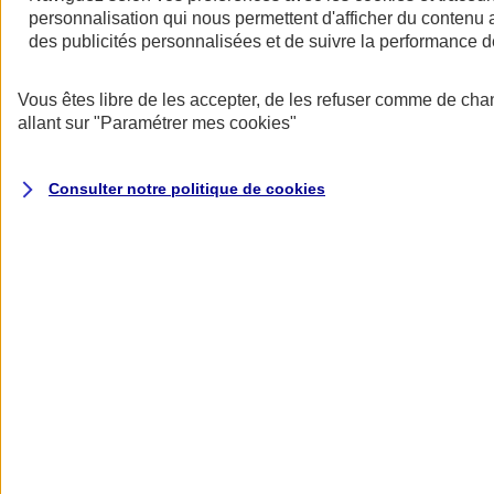
au quotidien
personnalisation qui nous permettent d'afficher du contenu a
des publicités personnalisées et de suivre la performance
Vous êtes libre de les accepter, de les refuser comme de cha
allant sur
"Paramétrer mes
cookies
"
Consulter notre politique de
cookies
Réseau de soins Itelis
Des prestations à des tarifs négociés chez plus de 13 000
professionnels de santé.
En savoir plus