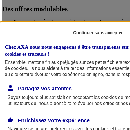
Des offres
modulables
Une offre qui s'adapte à votre activité et aux besoins de vos salariés.
Continuer sans accepter
Chez AXA nous nous engageons à être transparents sur 
cookies et traceurs
!
Ensemble, mettons fin aux préjugés sur ces petits fichiers te
de
cookies
. Ils nous aident à traiter des informations essentie
du site et faire évoluer votre expérience en ligne, dans le resp
Des garanties
complémentaires
Partagez vos attentes
Le choix pour les salariés d'un niveau de protection accru, que ce
Soyez toujours plus satisfait en acceptant les
cookies
de mes
soit pour eux ou pour leurs proches.
utilisateurs qui nous aident à faire évoluer nos offres et nos 
ANGEL
Enrichissez votre expérience
Des services en ligne pour faire du bien
Naviguez selon vos préférences avec les
cookies et traceur