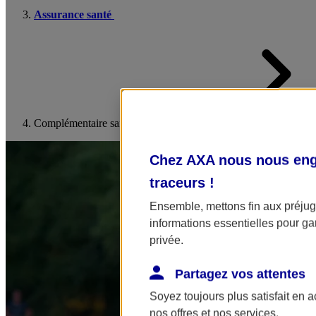
Assurance santé
Complémentaire santé salariés
Chez AXA nous nous enga
traceurs
!
Ensemble, mettons fin aux préjugé
informations essentielles pour gar
privée.
Partagez vos attentes
Soyez toujours plus satisfait en 
nos offres et nos services.