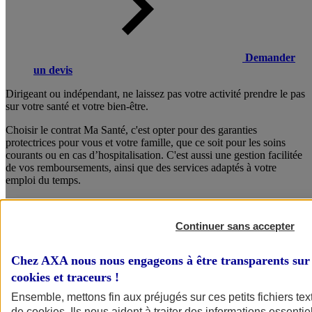
Demander
un devis
Dirigeant ou indépendant, ne laissez pas votre activité prendre le pas
sur votre santé et votre bien-être.
Choisir le contrat Ma Santé, c'est opter pour des garanties
protectrices pour vous et votre famille, que ce soit pour les soins
courants ou en cas d’hospitalisation. C'est aussi une gestion facilitée
de vos remboursements, ainsi que des services adaptés à votre
emploi du temps.
Composez dès maintenant votre formule sur mesure !
Continuer sans accepter
Consulter les documents d’informations
Chez AXA nous nous engageons à être transparents sur 
cookies et traceurs
!
Ensemble, mettons fin aux préjugés sur ces petits fichiers te
de
cookies
. Ils nous aident à traiter des informations essentie