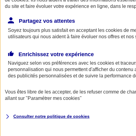
du site et faire évoluer votre expérience en ligne, dans le resp
Partagez vos attentes
Consultez les documents d'informations
Soyez toujours plus satisfait en acceptant les
cookies
de mes
La complémentaire santé Ma Santé d'AXA est conforme au
code
utilisateurs qui nous aident à faire évoluer nos offres et nos 
des assurances
.
Voir le
document d'informations sur le produit d'assurance
Enrichissez votre expérience
complémentaire Santé AXA
.
Naviguez selon vos préférences avec les
cookies et traceur
Consulter les
conditions générales des complémentaires santé
personnalisation qui nous permettent d'afficher du contenu a
AXA
.
des publicités personnalisées et de suivre la performance
ANGEL
Vous êtes libre de les accepter, de les refuser comme de cha
Des services en ligne pour faire du bien
allant sur
"Paramétrer mes
cookies
"
au quotidien
Consulter notre politique de
cookies