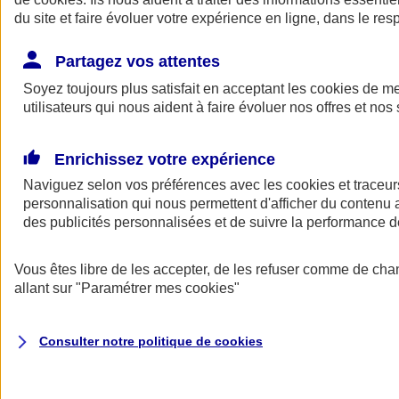
du site et faire évoluer votre expérience en ligne, dans le resp
Partagez vos attentes
Consultez les documents d'informations
Soyez toujours plus satisfait en acceptant les
cookies
de mes
La complémentaire santé Ma Santé d'AXA est conforme au
code
utilisateurs qui nous aident à faire évoluer nos offres et nos 
des assurances
.
Voir le
document d'informations sur le produit d'assurance
Enrichissez votre expérience
complémentaire Santé AXA
.
Naviguez selon vos préférences avec les
cookies et traceur
Consulter les
conditions générales des complémentaires santé
personnalisation qui nous permettent d'afficher du contenu a
AXA
.
des publicités personnalisées et de suivre la performance
ANGEL
Vous êtes libre de les accepter, de les refuser comme de cha
Des services en ligne pour faire du bien
allant sur
"Paramétrer mes
cookies
"
au quotidien
Consulter notre politique de
cookies