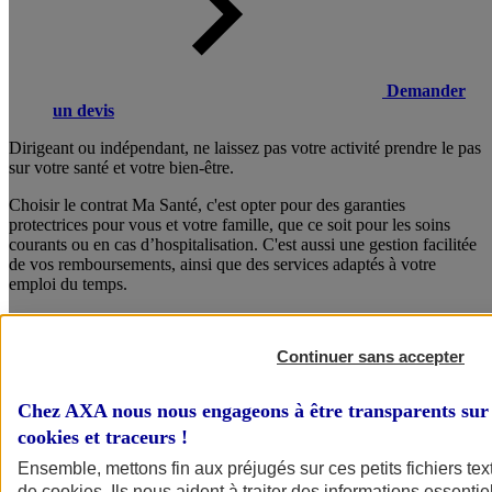
Demander
un devis
Dirigeant ou indépendant, ne laissez pas votre activité prendre le pas
sur votre santé et votre bien-être.
Choisir le contrat Ma Santé, c'est opter pour des garanties
protectrices pour vous et votre famille, que ce soit pour les soins
courants ou en cas d’hospitalisation. C'est aussi une gestion facilitée
de vos remboursements, ainsi que des services adaptés à votre
emploi du temps.
Composez dès maintenant votre formule sur mesure !
Continuer sans accepter
Consulter les documents d’informations
Chez AXA nous nous engageons à être transparents sur 
cookies et traceurs
!
Ensemble, mettons fin aux préjugés sur ces petits fichiers te
de
cookies
. Ils nous aident à traiter des informations essentie