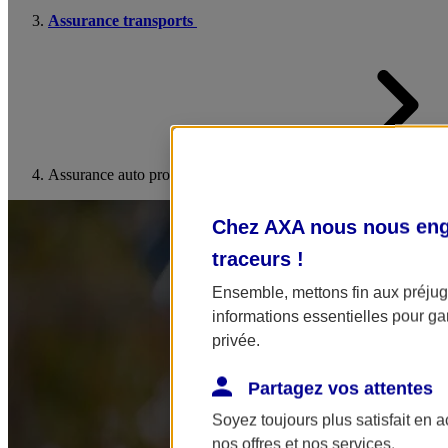
Assurance transports
Assurance auto professionnelle
Chez AXA nous nous enga
traceurs
!
Ensemble, mettons fin aux préjugé
informations essentielles pour gar
privée.
Partagez vos attentes
Soyez toujours plus satisfait en 
nos offres et nos services.