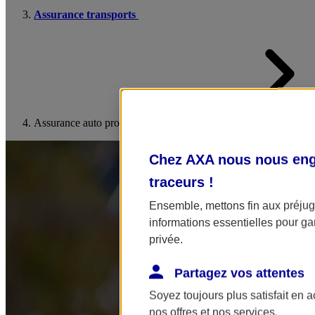
Assurance transports
Assurance auto professionnelle
Chez AXA nous nous enga
traceurs
!
Ensemble, mettons fin aux préjugé
informations essentielles pour gar
privée.
Partagez vos attentes
Soyez toujours plus satisfait en 
nos offres et nos services.