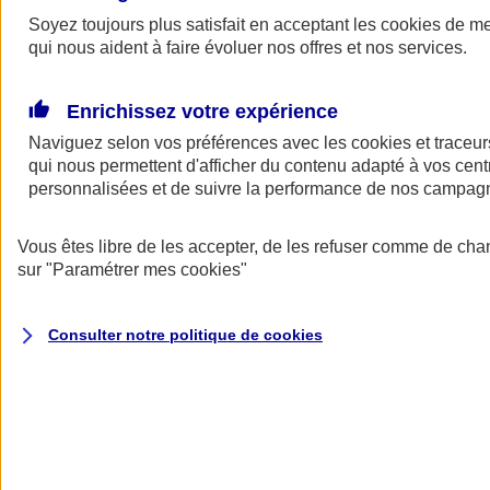
Soyez toujours plus satisfait en acceptant les
cookies
de mes
Demander
qui nous aident à faire évoluer nos offres et nos services.
un devis
Soyez assuré en cas de panne au moment de livrer vos clients,
Enrichissez votre expérience
d'accident avec le véhicule de votre entreprise, ou de vol de véhicule
avec votre matériel professionnel.
Naviguez selon vos préférences avec les
cookies et traceur
qui nous permettent d'afficher du contenu adapté à vos centr
Une assurance adaptée aux besoins des travailleurs indépendants.
personnalisées et de suivre la performance de nos campag
Exemples : un kinésithérapeute ne peut assurer sa tournée en raison
d’une panne... L'utilitaire d’un commerçant tombe en panne et celui-
ci ne peut effectuer ses livraisons... Lors d’un accrochage avec sa
Vous êtes libre de les accepter, de les refuser comme de cha
camionnette, les outils d’un artisan du BTP sont endommagés. Parce
sur
"Paramétrer mes
cookies
"
que votre véhicule est indispensable à l’exercice de votre profession,
AXA vous propose une assurance automobile adaptée aux besoins
de votre activité.
Consulter notre politique de
cookies
Voir le document d'informations sur l'assurance auto