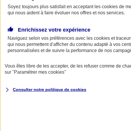
Soyez toujours plus satisfait en acceptant les
cookies
de mes
Demander
qui nous aident à faire évoluer nos offres et nos services.
un devis
Soyez assuré en cas de panne au moment de livrer vos clients,
Enrichissez votre expérience
d'accident avec le véhicule de votre entreprise, ou de vol de véhicule
avec votre matériel professionnel.
Naviguez selon vos préférences avec les
cookies et traceur
qui nous permettent d'afficher du contenu adapté à vos centr
Une assurance adaptée aux besoins des travailleurs indépendants.
personnalisées et de suivre la performance de nos campag
Exemples : un kinésithérapeute ne peut assurer sa tournée en raison
d’une panne... L'utilitaire d’un commerçant tombe en panne et celui-
ci ne peut effectuer ses livraisons... Lors d’un accrochage avec sa
Vous êtes libre de les accepter, de les refuser comme de cha
camionnette, les outils d’un artisan du BTP sont endommagés. Parce
sur
"Paramétrer mes
cookies
"
que votre véhicule est indispensable à l’exercice de votre profession,
AXA vous propose une assurance automobile adaptée aux besoins
de votre activité.
Consulter notre politique de
cookies
Voir le document d'informations sur l'assurance auto