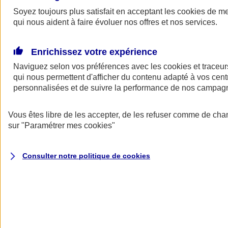
Soyez toujours plus satisfait en acceptant les
cookies
de mes
Demander
qui nous aident à faire évoluer nos offres et nos services.
un devis
Soyez assuré en cas de panne au moment de livrer vos clients,
Enrichissez votre expérience
d'accident avec le véhicule de votre entreprise, ou de vol de véhicule
avec votre matériel professionnel.
Naviguez selon vos préférences avec les
cookies et traceur
qui nous permettent d'afficher du contenu adapté à vos centr
Une assurance adaptée aux besoins des travailleurs indépendants.
personnalisées et de suivre la performance de nos campag
Exemples : un kinésithérapeute ne peut assurer sa tournée en raison
d’une panne... L'utilitaire d’un commerçant tombe en panne et celui-
ci ne peut effectuer ses livraisons... Lors d’un accrochage avec sa
Vous êtes libre de les accepter, de les refuser comme de cha
camionnette, les outils d’un artisan du BTP sont endommagés. Parce
sur
"Paramétrer mes
cookies
"
que votre véhicule est indispensable à l’exercice de votre profession,
AXA vous propose une assurance automobile adaptée aux besoins
de votre activité.
Consulter notre politique de
cookies
Voir le document d'informations sur l'assurance auto