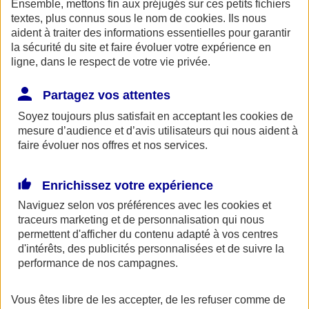
Ensemble, mettons fin aux préjugés sur ces petits fichiers
AXA Entraide met à votre disposition, ainsi qu'à celle de vos
proches une ligne de soutien psychologique. Ce service gratuit est
textes, plus connus sous le nom de
cookies
. Ils nous
accessible 24h/24 au 0800 77 88 95.
aident à traiter des informations essentielles pour garantir
la sécurité du site et faire évoluer votre expérience en
Espace Client
ligne, dans le respect de votre vie privée.
Partagez vos attentes
Soyez toujours plus satisfait en acceptant les
cookies
de
mesure d’audience et d’avis utilisateurs qui nous aident à
faire évoluer nos offres et nos services.
Enrichissez votre expérience
Fermer le bandeau d'alerte
Naviguez selon vos préférences avec les
cookies et
traceurs
marketing et de personnalisation qui nous
permettent d'afficher du contenu adapté à vos centres
d'intérêts, des publicités personnalisées et de suivre la
performance de nos campagnes.
Vous êtes libre de les accepter, de les refuser comme de