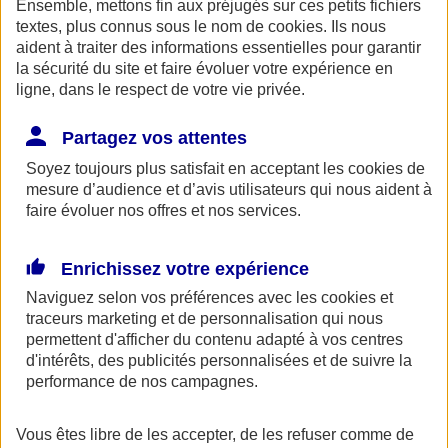
Ensemble, mettons fin aux préjugés sur ces petits fichiers
AXA Entraide met à votre disposition, ainsi qu'à celle de vos
proches une ligne de soutien psychologique. Ce service gratuit est
textes, plus connus sous le nom de
cookies
. Ils nous
accessible 24h/24 au 0800 77 88 95.
aident à traiter des informations essentielles pour garantir
la sécurité du site et faire évoluer votre expérience en
Espace Client
ligne, dans le respect de votre vie privée.
Partagez vos attentes
Soyez toujours plus satisfait en acceptant les
cookies
de
mesure d’audience et d’avis utilisateurs qui nous aident à
faire évoluer nos offres et nos services.
Enrichissez votre expérience
Fermer le bandeau d'alerte
Naviguez selon vos préférences avec les
cookies et
traceurs
marketing et de personnalisation qui nous
permettent d'afficher du contenu adapté à vos centres
d'intérêts, des publicités personnalisées et de suivre la
performance de nos campagnes.
Vous êtes libre de les accepter, de les refuser comme de