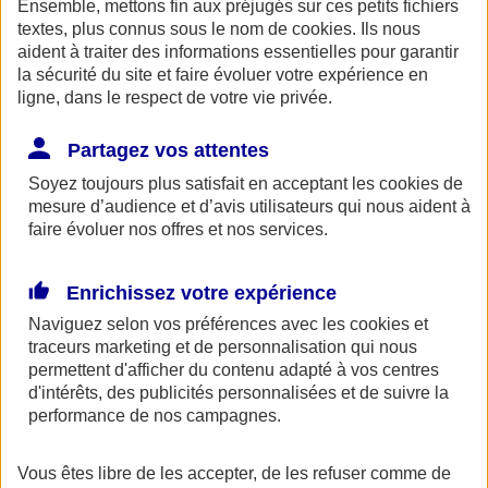
Ensemble, mettons fin aux préjugés sur ces petits fichiers
AXA Entraide met à votre disposition, ainsi qu'à celle de vos
proches une ligne de soutien psychologique. Ce service gratuit est
textes, plus connus sous le nom de
cookies
. Ils nous
accessible 24h/24 au 0800 77 88 95.
aident à traiter des informations essentielles pour garantir
la sécurité du site et faire évoluer votre expérience en
Espace Client
ligne, dans le respect de votre vie privée.
Partagez vos attentes
Soyez toujours plus satisfait en acceptant les
cookies
de
mesure d’audience et d’avis utilisateurs qui nous aident à
faire évoluer nos offres et nos services.
Enrichissez votre expérience
Fermer le bandeau d'alerte
Naviguez selon vos préférences avec les
cookies et
traceurs
marketing et de personnalisation qui nous
permettent d'afficher du contenu adapté à vos centres
d'intérêts, des publicités personnalisées et de suivre la
performance de nos campagnes.
Vous êtes libre de les accepter, de les refuser comme de