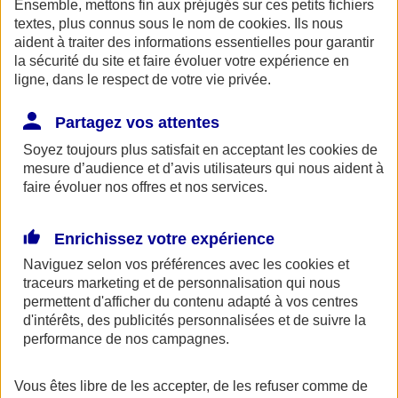
Ensemble, mettons fin aux préjugés sur ces petits fichiers
AXA Entraide met à votre disposition, ainsi qu'à celle de vos
proches une ligne de soutien psychologique. Ce service gratuit est
textes, plus connus sous le nom de
cookies
. Ils nous
accessible 24h/24 au 0800 77 88 95.
aident à traiter des informations essentielles pour garantir
la sécurité du site et faire évoluer votre expérience en
Espace Client
ligne, dans le respect de votre vie privée.
Partagez vos attentes
Soyez toujours plus satisfait en acceptant les
cookies
de
mesure d’audience et d’avis utilisateurs qui nous aident à
faire évoluer nos offres et nos services.
Enrichissez votre expérience
Fermer le bandeau d'alerte
Naviguez selon vos préférences avec les
cookies et
traceurs
marketing et de personnalisation qui nous
permettent d'afficher du contenu adapté à vos centres
d'intérêts, des publicités personnalisées et de suivre la
performance de nos campagnes.
Vous êtes libre de les accepter, de les refuser comme de