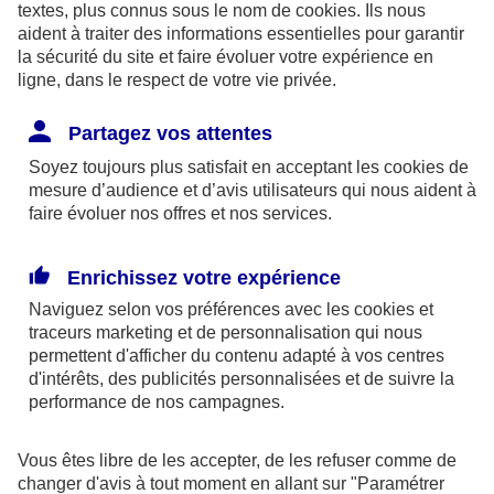
textes, plus connus sous le nom de
cookies
. Ils nous
aident à traiter des informations essentielles pour garantir
la sécurité du site et faire évoluer votre expérience en
ligne, dans le respect de votre vie privée.
Les limites pour la couverture de la perte d’emploi
Partagez vos attentes
sont de 1,875 % du bénéfice imposable limité à 8
Soyez toujours plus satisfait en acceptant les
cookies
de
fois le PASS ou si plus favorable, 2,5 % du PASS.
mesure d’audience et d’avis utilisateurs qui nous aident à
faire évoluer nos offres et nos services.
Par ailleurs, dans le cadre des contrats retraite
Madelin,
l’épargne est bloquée
jusqu’à la retraite
Enrichissez votre expérience
(sauf quelques cas exceptionnels) et la sortie se fait
Naviguez selon vos préférences avec les
cookies et
obligatoirement
en rente
(sauf exceptions).
traceurs
marketing et de personnalisation qui nous
permettent d'afficher du contenu adapté à vos centres
d'intérêts, des publicités personnalisées et de suivre la
En outre, à la retraite, la rente perçue chaque
performance de nos campagnes.
année, sera imposable dans la catégorie des
pensions. Elle supporte également des
Vous êtes libre de les accepter, de les refuser comme de
prélèvements sociaux aux taux en vigueur au jour
changer d'avis à tout moment en allant sur
"Paramétrer