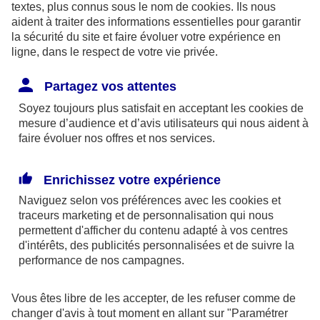
textes, plus connus sous le nom de
cookies
. Ils nous
aident à traiter des informations essentielles pour garantir
la sécurité du site et faire évoluer votre expérience en
ligne, dans le respect de votre vie privée.
Les limites pour la couverture de la perte d’emploi
Partagez vos attentes
sont de 1,875 % du bénéfice imposable limité à 8
Soyez toujours plus satisfait en acceptant les
cookies
de
fois le PASS ou si plus favorable, 2,5 % du PASS.
mesure d’audience et d’avis utilisateurs qui nous aident à
faire évoluer nos offres et nos services.
Par ailleurs, dans le cadre des contrats retraite
Madelin,
l’épargne est bloquée
jusqu’à la retraite
Enrichissez votre expérience
(sauf quelques cas exceptionnels) et la sortie se fait
Naviguez selon vos préférences avec les
cookies et
obligatoirement
en rente
(sauf exceptions).
traceurs
marketing et de personnalisation qui nous
permettent d'afficher du contenu adapté à vos centres
d'intérêts, des publicités personnalisées et de suivre la
En outre, à la retraite, la rente perçue chaque
performance de nos campagnes.
année, sera imposable dans la catégorie des
pensions. Elle supporte également des
Vous êtes libre de les accepter, de les refuser comme de
prélèvements sociaux aux taux en vigueur au jour
changer d'avis à tout moment en allant sur
"Paramétrer