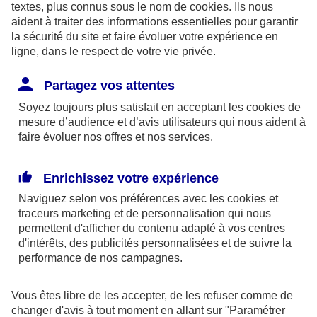
textes, plus connus sous le nom de
cookies
. Ils nous
aident à traiter des informations essentielles pour garantir
la sécurité du site et faire évoluer votre expérience en
ligne, dans le respect de votre vie privée.
Les limites pour la couverture de la perte d’emploi
Partagez vos attentes
sont de 1,875 % du bénéfice imposable limité à 8
Soyez toujours plus satisfait en acceptant les
cookies
de
fois le PASS ou si plus favorable, 2,5 % du PASS.
mesure d’audience et d’avis utilisateurs qui nous aident à
faire évoluer nos offres et nos services.
Par ailleurs, dans le cadre des contrats retraite
Madelin,
l’épargne est bloquée
jusqu’à la retraite
Enrichissez votre expérience
(sauf quelques cas exceptionnels) et la sortie se fait
Naviguez selon vos préférences avec les
cookies et
obligatoirement
en rente
(sauf exceptions).
traceurs
marketing et de personnalisation qui nous
permettent d'afficher du contenu adapté à vos centres
d'intérêts, des publicités personnalisées et de suivre la
En outre, à la retraite, la rente perçue chaque
performance de nos campagnes.
année, sera imposable dans la catégorie des
pensions. Elle supporte également des
Vous êtes libre de les accepter, de les refuser comme de
prélèvements sociaux aux taux en vigueur au jour
changer d'avis à tout moment en allant sur
"Paramétrer