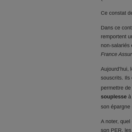
Ce constat de
Dans ce conte
remportent un
non-salariés 
France Assur
Aujourd’hui, 
souscrits. Il
permettre de 
souplesse
à 
son épargne
A noter, quel
son PER, les