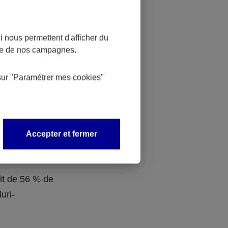
 dans la
ociaux aux
 nous permettent d'afficher du
nce de nos campagnes.
n de
sur
"Paramétrer mes
cookies
"
Obligatoire
Accepter et fermer
s sont
traite.
ait de 56 % de
uri-