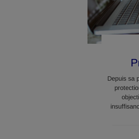
P
Depuis sa p
protectio
object
insuffisan