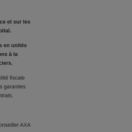
ce et sur les
ital.
s en unités
ons à la
iers.
ité fiscale
s garanties
trats.
onseiller AXA