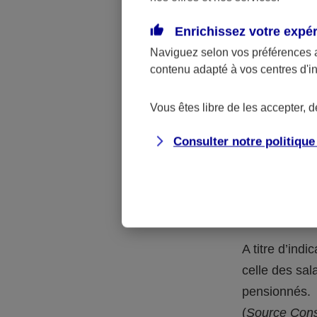
En outre, à l
catégorie de
Enrichissez votre expé
taux en vigue
Naviguez selon vos préférences 
contenu adapté à vos centres d'i
Au-delà d
protecti
Vous êtes libre de les accepter, 
Consulter notre politiqu
Pourquoi le
de retraite
Plus encore q
confrontés à 
A titre d’ind
celle des sal
pensionnés.
(
Source Conse