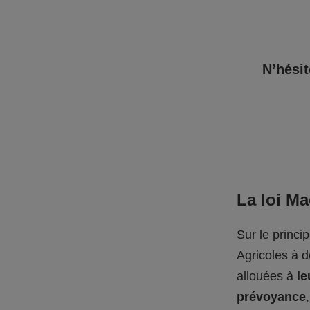
N’hésit
La loi M
Sur le princi
Agricoles à 
allouées à
le
prévoyance