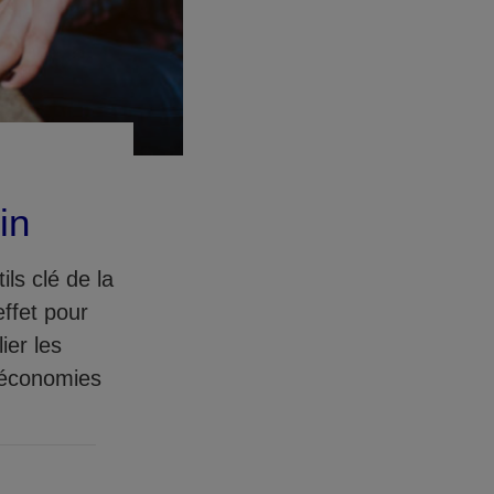
in
ls clé de la
effet pour
ier les
s économies