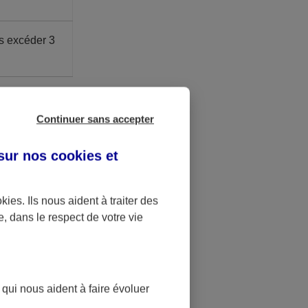
s excéder 3
ite Madelin.
é à 41,136 €.
Continuer sans accepter
 sur nos
cookies et
u bénéfice
okies
. Ils nous aident à traiter des
.
e, dans le respect de votre vie
st bloquée
t
 qui nous aident à faire évoluer