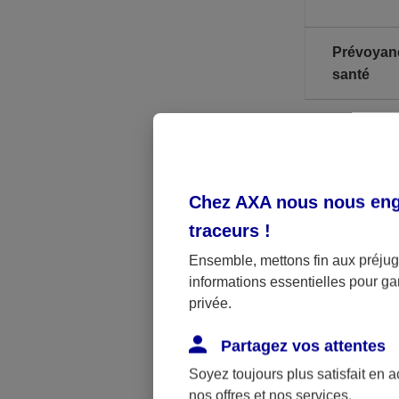
Prévoyan
santé
* A noter, il
** PASS : Pla
Chez AXA nous nous enga
traceurs
!
Les limites p
Ensemble, mettons fin aux préjugé
imposable lim
informations essentielles pour gar
privée.
Par ailleurs,
jusqu’à la ret
Partagez vos attentes
obligatoirem
Soyez toujours plus satisfait en 
nos offres et nos services.