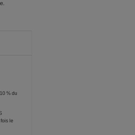
re.
 10 % du
S
fois le