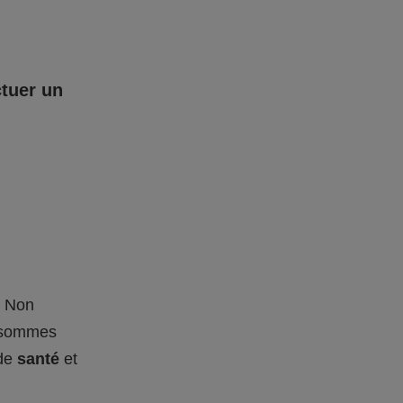
ctuer un
– Non
s sommes
 de
santé
et