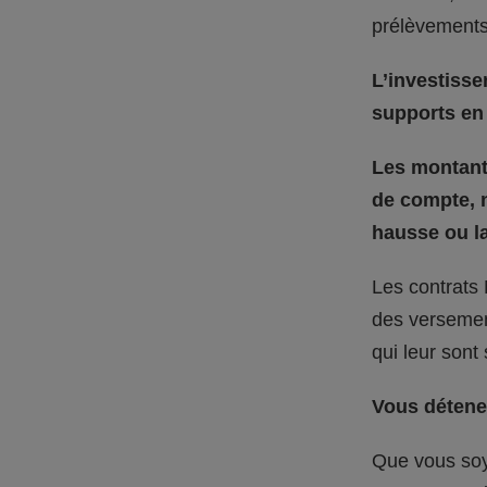
prélèvements
L’investisse
supports en 
Les montants
de compte, n
hausse ou la
Les contrats 
des versement
qui leur sont
Vous détenez
Que vous soy