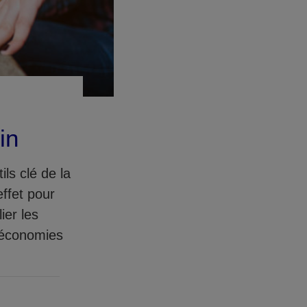
in
ls clé de la
effet pour
ier les
s économies