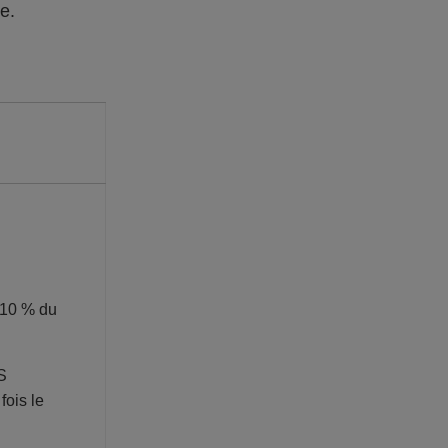
re.
 10 % du
S
fois le