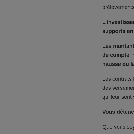
prélèvements
L’investisse
supports en 
Les montants
de compte, n
hausse ou la
Les contrats 
des versement
qui leur sont
Vous détenez
Que vous soy