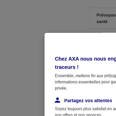
Prévoyan
santé
* A noter, il
** PASS : Pla
Chez AXA nous nous enga
traceurs
!
Les limites p
Ensemble, mettons fin aux préjugé
imposable lim
informations essentielles pour gar
privée.
Par ailleurs,
jusqu’à la ret
Partagez vos attentes
obligatoirem
Soyez toujours plus satisfait en 
nos offres et nos services.