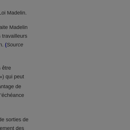
Loi Madelin.
raite Madelin
travailleurs
in.
(
Source
 être
») qui peut
vantage de
 l’échéance
de sorties de
lement des