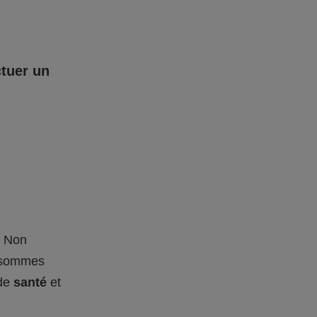
ctuer un
– Non
s sommes
 de
santé
et