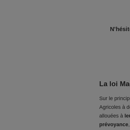
N’hésit
La loi M
Sur le princi
Agricoles à 
allouées à
le
prévoyance