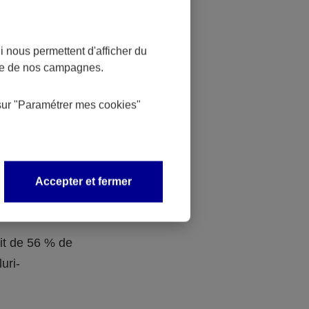
 dans la
ociaux aux
 nous permettent d'afficher du
nce de nos campagnes.
n de
sur
"Paramétrer mes
cookies
"
Obligatoire
Accepter et fermer
s sont
traite.
ait de 56 % de
uri-