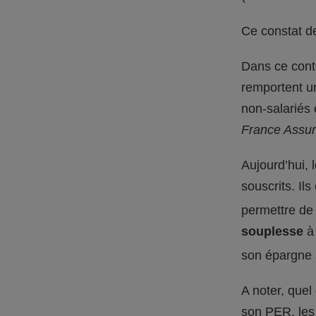
Ce constat de
Dans ce conte
remportent un
non-salariés 
France Assur
Aujourd’hui, 
souscrits. Il
permettre de 
souplesse
à 
son épargne
A noter, quel
son PER, les