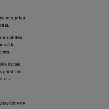
ce et sur les
ital.
s en unités
ons à la
iers.
ité fiscale
s garanties
trats.
onseiller AXA