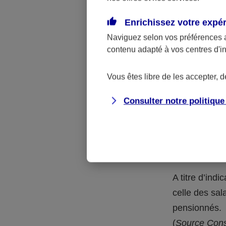
En outre, à l
catégorie de
Enrichissez votre expé
taux en vigue
Naviguez selon vos préférences 
contenu adapté à vos centres d'i
Au-delà d
protecti
Vous êtes libre de les accepter, 
Consulter notre politiqu
Pourquoi le
de retraite
Plus encore q
confrontés à 
A titre d’ind
celle des sal
pensionnés.
(
Source Conse