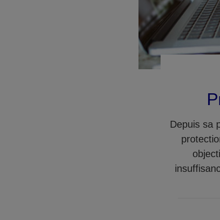
P
Depuis sa p
protectio
object
insuffisan