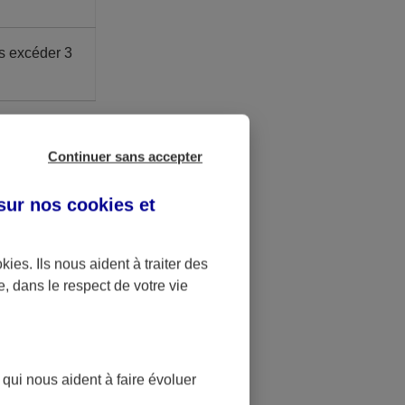
s excéder 3
ite Madelin.
é à 41,136 €.
Continuer sans accepter
 sur nos
cookies et
u bénéfice
okies
. Ils nous aident à traiter des
.
e, dans le respect de votre vie
st bloquée
t
 qui nous aident à faire évoluer