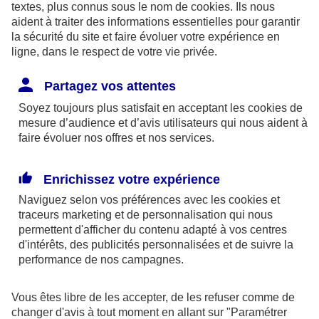
textes, plus connus sous le nom de
cookies
. Ils nous
aident à traiter des informations essentielles pour garantir
la sécurité du site et faire évoluer votre expérience en
ligne, dans le respect de votre vie privée.
Les limites pour la couverture de la perte d’emploi
Partagez vos attentes
sont de 1,875 % du bénéfice imposable limité à 8
Soyez toujours plus satisfait en acceptant les
cookies
de
fois le PASS ou si plus favorable, 2,5 % du PASS.
mesure d’audience et d’avis utilisateurs qui nous aident à
faire évoluer nos offres et nos services.
Par ailleurs, dans le cadre des contrats retraite
Madelin,
l’épargne est bloquée
jusqu’à la retraite
Enrichissez votre expérience
(sauf quelques cas exceptionnels) et la sortie se fait
Naviguez selon vos préférences avec les
cookies et
obligatoirement
en rente
(sauf exceptions).
traceurs
marketing et de personnalisation qui nous
permettent d'afficher du contenu adapté à vos centres
d'intérêts, des publicités personnalisées et de suivre la
En outre, à la retraite, la rente perçue chaque
performance de nos campagnes.
année, sera imposable dans la catégorie des
pensions. Elle supporte également des
Vous êtes libre de les accepter, de les refuser comme de
prélèvements sociaux aux taux en vigueur au jour
changer d'avis à tout moment en allant sur
"Paramétrer