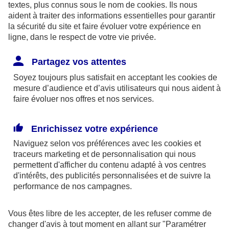
textes, plus connus sous le nom de
cookies
. Ils nous
aident à traiter des informations essentielles pour garantir
la sécurité du site et faire évoluer votre expérience en
ligne, dans le respect de votre vie privée.
Les limites pour la couverture de la perte d’emploi
Partagez vos attentes
sont de 1,875 % du bénéfice imposable limité à 8
Soyez toujours plus satisfait en acceptant les
cookies
de
fois le PASS ou si plus favorable, 2,5 % du PASS.
mesure d’audience et d’avis utilisateurs qui nous aident à
faire évoluer nos offres et nos services.
Par ailleurs, dans le cadre des contrats retraite
Madelin,
l’épargne est bloquée
jusqu’à la retraite
Enrichissez votre expérience
(sauf quelques cas exceptionnels) et la sortie se fait
Naviguez selon vos préférences avec les
cookies et
obligatoirement
en rente
(sauf exceptions).
traceurs
marketing et de personnalisation qui nous
permettent d'afficher du contenu adapté à vos centres
d'intérêts, des publicités personnalisées et de suivre la
En outre, à la retraite, la rente perçue chaque
performance de nos campagnes.
année, sera imposable dans la catégorie des
pensions. Elle supporte également des
Vous êtes libre de les accepter, de les refuser comme de
prélèvements sociaux aux taux en vigueur au jour
changer d'avis à tout moment en allant sur
"Paramétrer