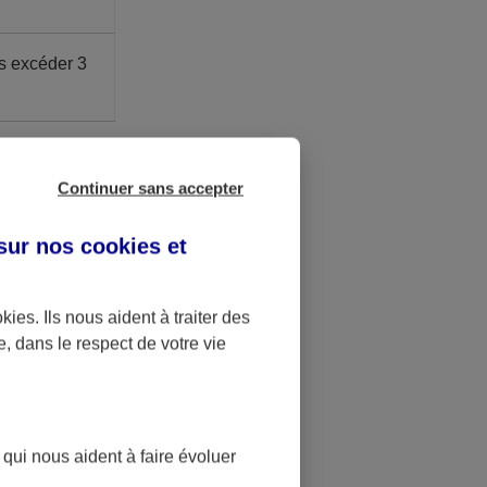
s excéder 3
ite Madelin.
é à 41,136 €.
Continuer sans accepter
 sur nos
cookies et
u bénéfice
okies
. Ils nous aident à traiter des
.
e, dans le respect de votre vie
st bloquée
t
 qui nous aident à faire évoluer