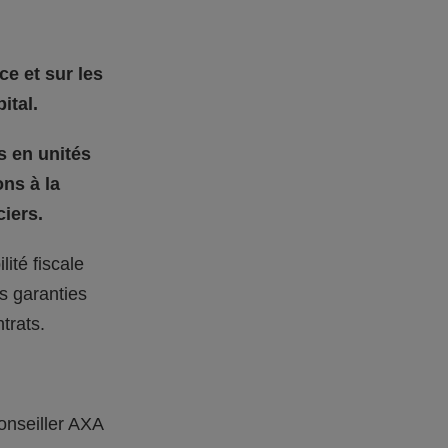
ce et sur les
ital.
s en unités
ons à la
iers.
ité fiscale
s garanties
trats.
onseiller AXA