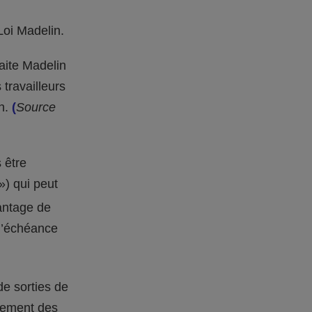
Loi Madelin.
raite Madelin
travailleurs
in.
(
Source
 être
») qui peut
vantage de
 l’échéance
de sorties de
lement des