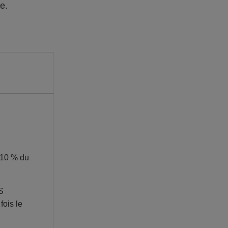
re.
 10 % du
S
fois le