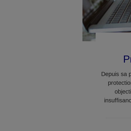
P
Depuis sa p
protectio
object
insuffisan