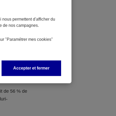
 dans la
ociaux aux
 nous permettent d'afficher du
nce de nos campagnes.
n de
sur
"Paramétrer mes
cookies
"
Obligatoire
Accepter et fermer
s sont
traite.
ait de 56 % de
uri-