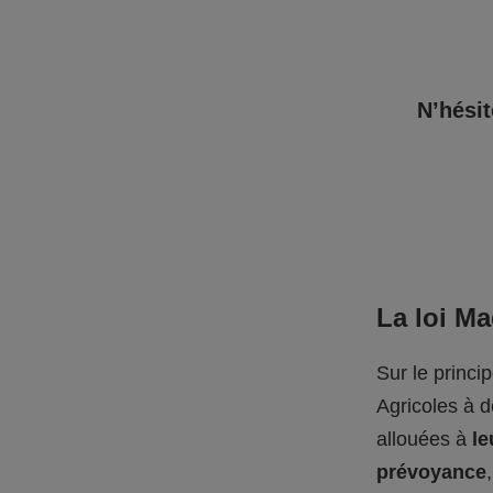
N’hésit
La loi M
Sur le princi
Agricoles à 
allouées à
le
prévoyance