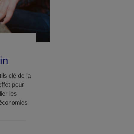
in
ls clé de la
effet pour
ier les
s économies