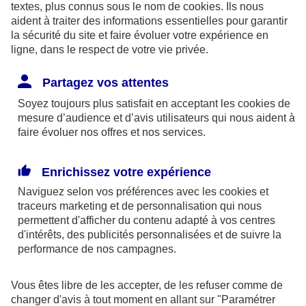
textes, plus connus sous le nom de
cookies
. Ils nous
aident à traiter des informations essentielles pour garantir
la sécurité du site et faire évoluer votre expérience en
ligne, dans le respect de votre vie privée.
Les limites pour la couverture de la perte d’emploi
Partagez vos attentes
sont de 1,875 % du bénéfice imposable limité à 8
Soyez toujours plus satisfait en acceptant les
cookies
de
fois le PASS ou si plus favorable, 2,5 % du PASS.
mesure d’audience et d’avis utilisateurs qui nous aident à
faire évoluer nos offres et nos services.
Par ailleurs, dans le cadre des contrats retraite
Madelin,
l’épargne est bloquée
jusqu’à la retraite
Enrichissez votre expérience
(sauf quelques cas exceptionnels) et la sortie se fait
Naviguez selon vos préférences avec les
cookies et
obligatoirement
en rente
(sauf exceptions).
traceurs
marketing et de personnalisation qui nous
permettent d'afficher du contenu adapté à vos centres
d'intérêts, des publicités personnalisées et de suivre la
En outre, à la retraite, la rente perçue chaque
performance de nos campagnes.
année, sera imposable dans la catégorie des
pensions. Elle supporte également des
Vous êtes libre de les accepter, de les refuser comme de
prélèvements sociaux aux taux en vigueur au jour
changer d'avis à tout moment en allant sur
"Paramétrer