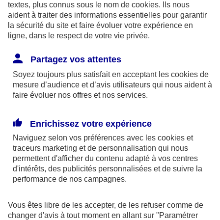
textes, plus connus sous le nom de
cookies
. Ils nous
aident à traiter des informations essentielles pour garantir
la sécurité du site et faire évoluer votre expérience en
ligne, dans le respect de votre vie privée.
Les limites pour la couverture de la perte d’emploi
Partagez vos attentes
sont de 1,875 % du bénéfice imposable limité à 8
Soyez toujours plus satisfait en acceptant les
cookies
de
fois le PASS ou si plus favorable, 2,5 % du PASS.
mesure d’audience et d’avis utilisateurs qui nous aident à
faire évoluer nos offres et nos services.
Par ailleurs, dans le cadre des contrats retraite
Madelin,
l’épargne est bloquée
jusqu’à la retraite
Enrichissez votre expérience
(sauf quelques cas exceptionnels) et la sortie se fait
Naviguez selon vos préférences avec les
cookies et
obligatoirement
en rente
(sauf exceptions).
traceurs
marketing et de personnalisation qui nous
permettent d'afficher du contenu adapté à vos centres
d'intérêts, des publicités personnalisées et de suivre la
En outre, à la retraite, la rente perçue chaque
performance de nos campagnes.
année, sera imposable dans la catégorie des
pensions. Elle supporte également des
Vous êtes libre de les accepter, de les refuser comme de
prélèvements sociaux aux taux en vigueur au jour
changer d'avis à tout moment en allant sur
"Paramétrer