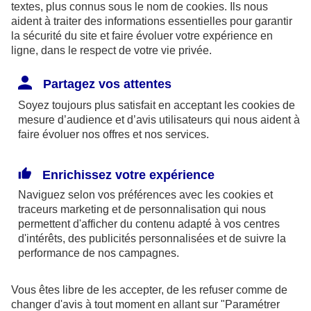
textes, plus connus sous le nom de
cookies
. Ils nous
aident à traiter des informations essentielles pour garantir
la sécurité du site et faire évoluer votre expérience en
ligne, dans le respect de votre vie privée.
Les limites pour la couverture de la perte d’emploi
Partagez vos attentes
sont de 1,875 % du bénéfice imposable limité à 8
Soyez toujours plus satisfait en acceptant les
cookies
de
fois le PASS ou si plus favorable, 2,5 % du PASS.
mesure d’audience et d’avis utilisateurs qui nous aident à
faire évoluer nos offres et nos services.
Par ailleurs, dans le cadre des contrats retraite
Madelin,
l’épargne est bloquée
jusqu’à la retraite
Enrichissez votre expérience
(sauf quelques cas exceptionnels) et la sortie se fait
Naviguez selon vos préférences avec les
cookies et
obligatoirement
en rente
(sauf exceptions).
traceurs
marketing et de personnalisation qui nous
permettent d'afficher du contenu adapté à vos centres
d'intérêts, des publicités personnalisées et de suivre la
En outre, à la retraite, la rente perçue chaque
performance de nos campagnes.
année, sera imposable dans la catégorie des
pensions. Elle supporte également des
Vous êtes libre de les accepter, de les refuser comme de
prélèvements sociaux aux taux en vigueur au jour
changer d'avis à tout moment en allant sur
"Paramétrer