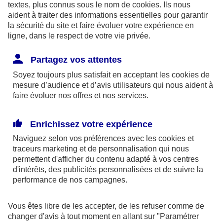
textes, plus connus sous le nom de
cookies
. Ils nous
aident à traiter des informations essentielles pour garantir
la sécurité du site et faire évoluer votre expérience en
ligne, dans le respect de votre vie privée.
Les limites pour la couverture de la perte d’emploi
Partagez vos attentes
sont de 1,875 % du bénéfice imposable limité à 8
Soyez toujours plus satisfait en acceptant les
cookies
de
fois le PASS ou si plus favorable, 2,5 % du PASS.
mesure d’audience et d’avis utilisateurs qui nous aident à
faire évoluer nos offres et nos services.
Par ailleurs, dans le cadre des contrats retraite
Madelin,
l’épargne est bloquée
jusqu’à la retraite
Enrichissez votre expérience
(sauf quelques cas exceptionnels) et la sortie se fait
Naviguez selon vos préférences avec les
cookies et
obligatoirement
en rente
(sauf exceptions).
traceurs
marketing et de personnalisation qui nous
permettent d'afficher du contenu adapté à vos centres
d'intérêts, des publicités personnalisées et de suivre la
En outre, à la retraite, la rente perçue chaque
performance de nos campagnes.
année, sera imposable dans la catégorie des
pensions. Elle supporte également des
Vous êtes libre de les accepter, de les refuser comme de
prélèvements sociaux aux taux en vigueur au jour
changer d'avis à tout moment en allant sur
"Paramétrer