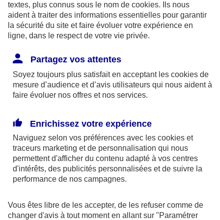
textes, plus connus sous le nom de
cookies
. Ils nous
aident à traiter des informations essentielles pour garantir
la sécurité du site et faire évoluer votre expérience en
ligne, dans le respect de votre vie privée.
Les limites pour la couverture de la perte d’emploi
Partagez vos attentes
sont de 1,875 % du bénéfice imposable limité à 8
Soyez toujours plus satisfait en acceptant les
cookies
de
fois le PASS ou si plus favorable, 2,5 % du PASS.
mesure d’audience et d’avis utilisateurs qui nous aident à
faire évoluer nos offres et nos services.
Par ailleurs, dans le cadre des contrats retraite
Madelin,
l’épargne est bloquée
jusqu’à la retraite
Enrichissez votre expérience
(sauf quelques cas exceptionnels) et la sortie se fait
Naviguez selon vos préférences avec les
cookies et
obligatoirement
en rente
(sauf exceptions).
traceurs
marketing et de personnalisation qui nous
permettent d'afficher du contenu adapté à vos centres
d'intérêts, des publicités personnalisées et de suivre la
En outre, à la retraite, la rente perçue chaque
performance de nos campagnes.
année, sera imposable dans la catégorie des
pensions. Elle supporte également des
Vous êtes libre de les accepter, de les refuser comme de
prélèvements sociaux aux taux en vigueur au jour
changer d'avis à tout moment en allant sur
"Paramétrer