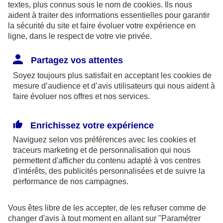
textes, plus connus sous le nom de
cookies
. Ils nous
aident à traiter des informations essentielles pour garantir
la sécurité du site et faire évoluer votre expérience en
ligne, dans le respect de votre vie privée.
Les limites pour la couverture de la perte d’emploi
Partagez vos attentes
sont de 1,875 % du bénéfice imposable limité à 8
Soyez toujours plus satisfait en acceptant les
cookies
de
fois le PASS ou si plus favorable, 2,5 % du PASS.
mesure d’audience et d’avis utilisateurs qui nous aident à
faire évoluer nos offres et nos services.
Par ailleurs, dans le cadre des contrats retraite
Madelin,
l’épargne est bloquée
jusqu’à la retraite
Enrichissez votre expérience
(sauf quelques cas exceptionnels) et la sortie se fait
Naviguez selon vos préférences avec les
cookies et
obligatoirement
en rente
(sauf exceptions).
traceurs
marketing et de personnalisation qui nous
permettent d'afficher du contenu adapté à vos centres
d'intérêts, des publicités personnalisées et de suivre la
En outre, à la retraite, la rente perçue chaque
performance de nos campagnes.
année, sera imposable dans la catégorie des
pensions. Elle supporte également des
Vous êtes libre de les accepter, de les refuser comme de
prélèvements sociaux aux taux en vigueur au jour
changer d'avis à tout moment en allant sur
"Paramétrer