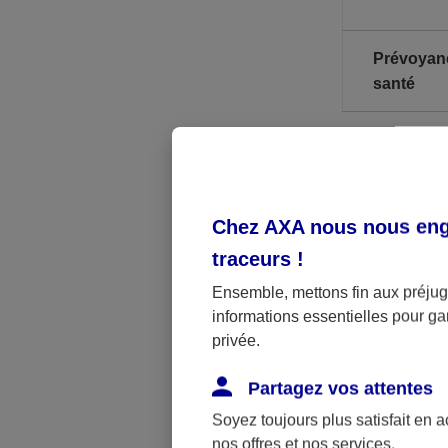
Prévoyan
santé
* A noter, il
** PASS : Pla
Chez AXA nous nous enga
traceurs
!
Les limites p
Ensemble, mettons fin aux préjugé
imposable lim
informations essentielles pour gar
privée.
Par ailleurs,
jusqu’à la ret
Partagez vos attentes
obligatoirem
Soyez toujours plus satisfait en 
nos offres et nos services.