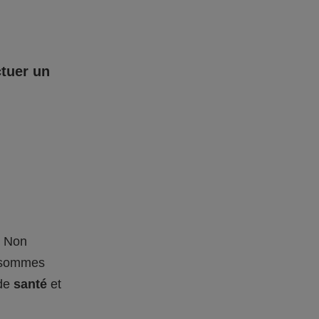
ctuer un
– Non
s sommes
 de
santé
et