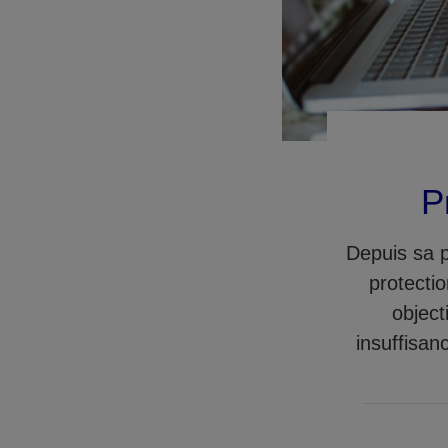
P
Depuis sa p
protectio
object
insuffisan