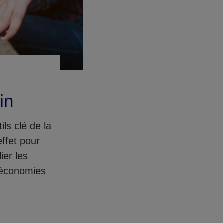
in
ls clé de la
effet pour
ier les
s économies