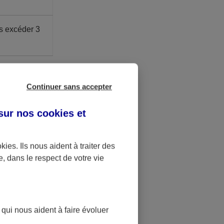
s excéder 3
ite Madelin.
é à 41,136 €.
Continuer sans accepter
 sur nos
cookies et
u bénéfice
okies
. Ils nous aident à traiter des
.
e, dans le respect de votre vie
st bloquée
t
 qui nous aident à faire évoluer