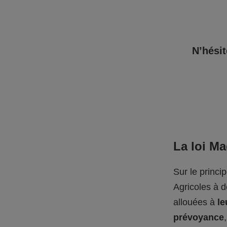
N’hésit
La loi M
Sur le princi
Agricoles à 
allouées à
le
prévoyance