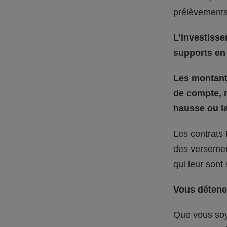
prélèvements
L’investisse
supports en 
Les montants
de compte, n
hausse ou la
Les contrats 
des versement
qui leur sont
Vous détenez
Que vous soy