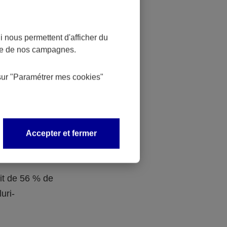
 dans la
ociaux aux
 nous permettent d'afficher du
nce de nos campagnes.
n de
sur
"Paramétrer mes
cookies
"
Obligatoire
Accepter et fermer
s sont
traite.
ait de 56 % de
uri-