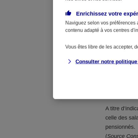
En outre, à l
catégorie de
Enrichissez votre expé
taux en vigue
Naviguez selon vos préférences 
contenu adapté à vos centres d'i
Au-delà d
protecti
Vous êtes libre de les accepter, 
Consulter notre politiqu
Pourquoi le
de retraite
Plus encore q
confrontés à 
A titre d’ind
celle des sal
pensionnés.
(
Source Conse