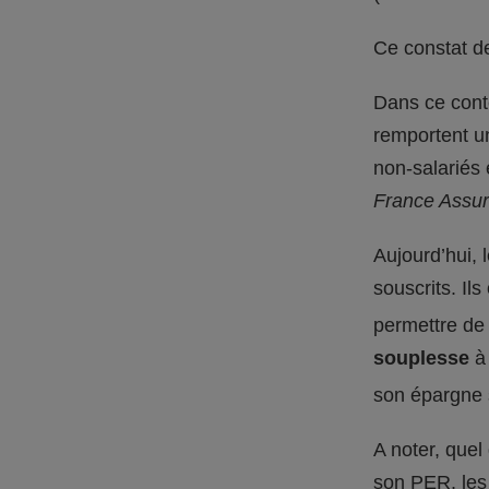
Ce constat de
Dans ce conte
remportent un
non-salariés 
France Assur
Aujourd’hui, 
souscrits. Il
permettre de 
souplesse
à 
son épargne
A noter, quel
son PER, les