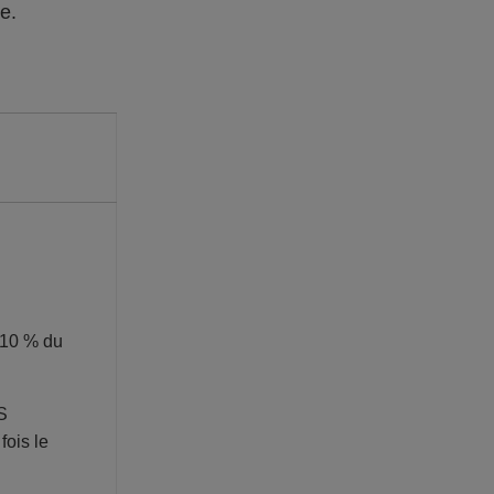
re.
 10 % du
S
fois le