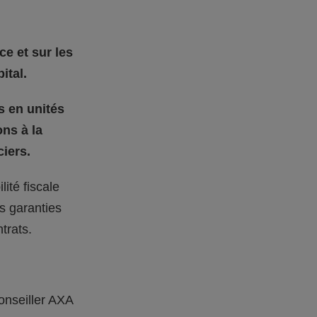
ce et sur les
ital.
s en unités
ons à la
iers.
ité fiscale
s garanties
trats.
onseiller AXA