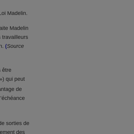
Loi Madelin.
raite Madelin
travailleurs
in.
(
Source
 être
») qui peut
vantage de
 l’échéance
de sorties de
lement des