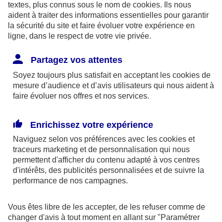
textes, plus connus sous le nom de
cookies
. Ils nous
aident à traiter des informations essentielles pour garantir
la sécurité du site et faire évoluer votre expérience en
ligne, dans le respect de votre vie privée.
Les limites pour la couverture de la perte d’emploi
Partagez vos attentes
sont de 1,875 % du bénéfice imposable limité à 8
Soyez toujours plus satisfait en acceptant les
cookies
de
fois le PASS ou si plus favorable, 2,5 % du PASS.
mesure d’audience et d’avis utilisateurs qui nous aident à
faire évoluer nos offres et nos services.
Par ailleurs, dans le cadre des contrats retraite
Madelin,
l’épargne est bloquée
jusqu’à la retraite
Enrichissez votre expérience
(sauf quelques cas exceptionnels) et la sortie se fait
Naviguez selon vos préférences avec les
cookies et
obligatoirement
en rente
(sauf exceptions).
traceurs
marketing et de personnalisation qui nous
permettent d'afficher du contenu adapté à vos centres
d'intérêts, des publicités personnalisées et de suivre la
En outre, à la retraite, la rente perçue chaque
performance de nos campagnes.
année, sera imposable dans la catégorie des
pensions. Elle supporte également des
Vous êtes libre de les accepter, de les refuser comme de
prélèvements sociaux aux taux en vigueur au jour
changer d'avis à tout moment en allant sur
"Paramétrer