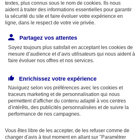
textes, plus connus sous le nom de
cookies
. Ils nous
aident à traiter des informations essentielles pour garantir
la sécurité du site et faire évoluer votre expérience en
ligne, dans le respect de votre vie privée.
Les limites pour la couverture de la perte d’emploi
Partagez vos attentes
sont de 1,875 % du bénéfice imposable limité à 8
Soyez toujours plus satisfait en acceptant les
cookies
de
fois le PASS ou si plus favorable, 2,5 % du PASS.
mesure d’audience et d’avis utilisateurs qui nous aident à
faire évoluer nos offres et nos services.
Par ailleurs, dans le cadre des contrats retraite
Madelin,
l’épargne est bloquée
jusqu’à la retraite
Enrichissez votre expérience
(sauf quelques cas exceptionnels) et la sortie se fait
Naviguez selon vos préférences avec les
cookies et
obligatoirement
en rente
(sauf exceptions).
traceurs
marketing et de personnalisation qui nous
permettent d'afficher du contenu adapté à vos centres
d'intérêts, des publicités personnalisées et de suivre la
En outre, à la retraite, la rente perçue chaque
performance de nos campagnes.
année, sera imposable dans la catégorie des
pensions. Elle supporte également des
Vous êtes libre de les accepter, de les refuser comme de
prélèvements sociaux aux taux en vigueur au jour
changer d'avis à tout moment en allant sur
"Paramétrer