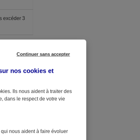
s excéder 3
ite Madelin.
é à 41,136 €.
Continuer sans accepter
 sur nos
cookies et
u bénéfice
okies
. Ils nous aident à traiter des
.
e, dans le respect de votre vie
st bloquée
t
 qui nous aident à faire évoluer