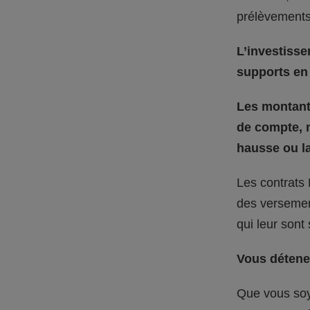
prélèvements
L’investisse
supports en 
Les montants
de compte, n
hausse ou la
Les contrats 
des versement
qui leur sont
Vous détenez
Que vous soy