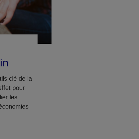
in
ls clé de la
effet pour
ier les
s économies