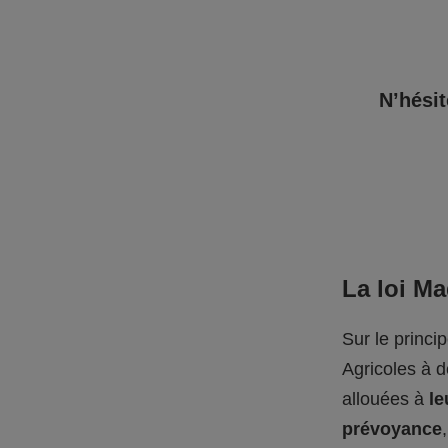
N’hésit
La loi M
Sur le princi
Agricoles à 
allouées à
le
prévoyance