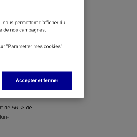
 dans la
ociaux aux
 nous permettent d'afficher du
nce de nos campagnes.
n de
sur
"Paramétrer mes
cookies
"
Obligatoire
Accepter et fermer
s sont
traite.
ait de 56 % de
uri-