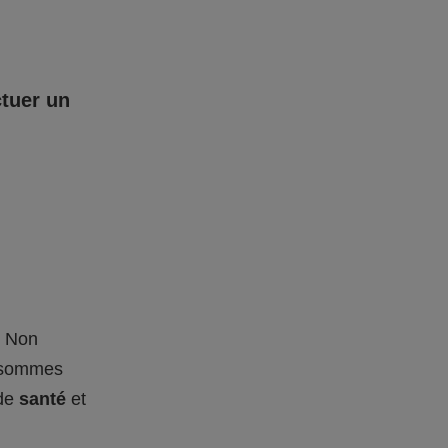
ctuer un
– Non
s sommes
 de
santé
et