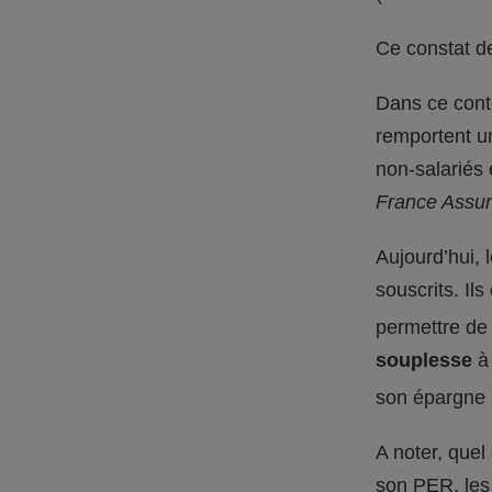
Ce constat de
Dans ce conte
remportent un
non-salariés 
France Assur
Aujourd’hui, 
souscrits. Il
permettre de 
souplesse
à 
son épargne
A noter, quel
son PER, les