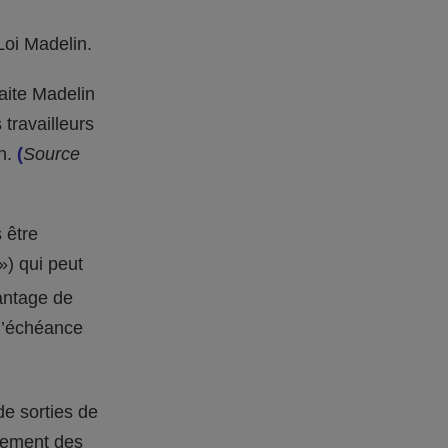
Loi Madelin.
raite Madelin
travailleurs
in.
(
Source
 être
») qui peut
vantage de
 l’échéance
de sorties de
lement des