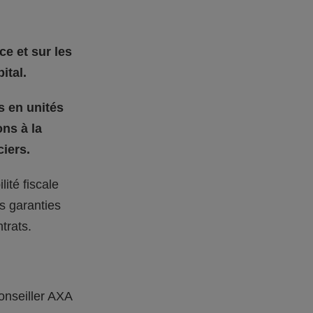
ce et sur les
ital.
s en unités
ons à la
iers.
ité fiscale
s garanties
trats.
onseiller AXA