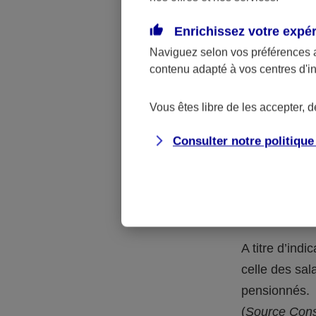
En outre, à l
catégorie de
Enrichissez votre expé
taux en vigue
Naviguez selon vos préférences 
contenu adapté à vos centres d'i
Au-delà d
protecti
Vous êtes libre de les accepter, 
Consulter notre politiqu
Pourquoi le
de retraite
Plus encore q
confrontés à 
A titre d’ind
celle des sal
pensionnés.
(
Source Conse