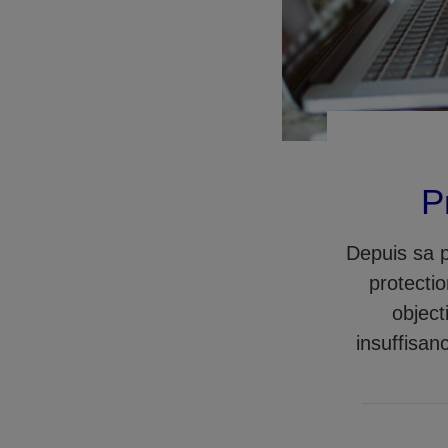
P
Depuis sa p
protectio
object
insuffisan