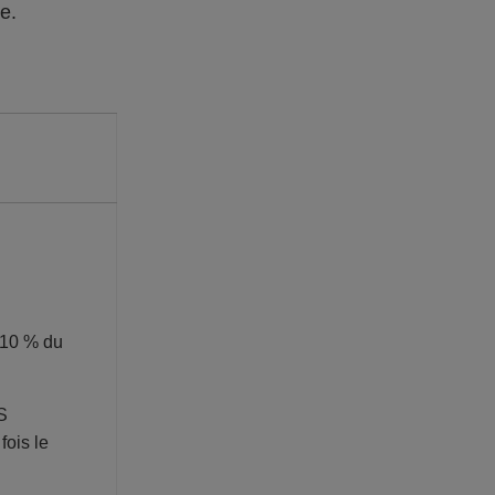
re.
 10 % du
S
fois le