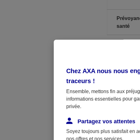
Prévoyan
santé
* A noter, il
** PASS : Pla
Chez AXA nous nous enga
traceurs
!
Les limites p
Ensemble, mettons fin aux préjugé
imposable lim
informations essentielles pour gar
privée.
Par ailleurs,
jusqu’à la ret
Partagez vos attentes
obligatoirem
Soyez toujours plus satisfait en 
nos offres et nos services.