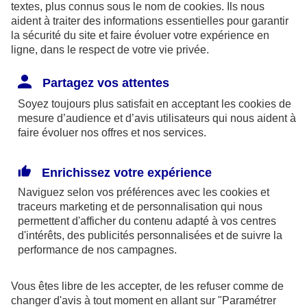
textes, plus connus sous le nom de
cookies
. Ils nous
aident à traiter des informations essentielles pour garantir
la sécurité du site et faire évoluer votre expérience en
ligne, dans le respect de votre vie privée.
Les limites pour la couverture de la perte d’emploi
Partagez vos attentes
sont de 1,875 % du bénéfice imposable limité à 8
Soyez toujours plus satisfait en acceptant les
cookies
de
fois le PASS ou si plus favorable, 2,5 % du PASS.
mesure d’audience et d’avis utilisateurs qui nous aident à
faire évoluer nos offres et nos services.
Par ailleurs, dans le cadre des contrats retraite
Madelin,
l’épargne est bloquée
jusqu’à la retraite
Enrichissez votre expérience
(sauf quelques cas exceptionnels) et la sortie se fait
Naviguez selon vos préférences avec les
cookies et
obligatoirement
en rente
(sauf exceptions).
traceurs
marketing et de personnalisation qui nous
permettent d'afficher du contenu adapté à vos centres
d'intérêts, des publicités personnalisées et de suivre la
En outre, à la retraite, la rente perçue chaque
performance de nos campagnes.
année, sera imposable dans la catégorie des
pensions. Elle supporte également des
Vous êtes libre de les accepter, de les refuser comme de
prélèvements sociaux aux taux en vigueur au jour
changer d'avis à tout moment en allant sur
"Paramétrer