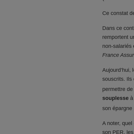
Ce constat de
Dans ce conte
remportent un
non-salariés 
France Assur
Aujourd’hui, 
souscrits. Il
permettre de 
souplesse
à 
son épargne
A noter, quel
son PER, les