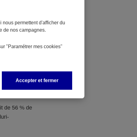
 dans la
ociaux aux
 nous permettent d'afficher du
nce de nos campagnes.
n de
sur
"Paramétrer mes
cookies
"
Obligatoire
Accepter et fermer
s sont
traite.
ait de 56 % de
uri-