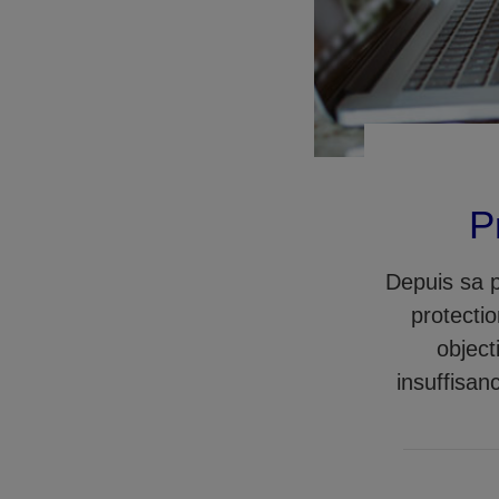
P
Depuis sa p
protectio
object
insuffisan