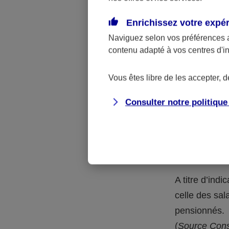
En outre, à l
catégorie de
Enrichissez votre expé
taux en vigue
Naviguez selon vos préférences 
contenu adapté à vos centres d'i
Au-delà d
protecti
Vous êtes libre de les accepter, 
Consulter notre politiqu
Pourquoi le
de retraite
Plus encore q
confrontés à 
A titre d’ind
celle des sal
pensionnés.
(
Source Conse