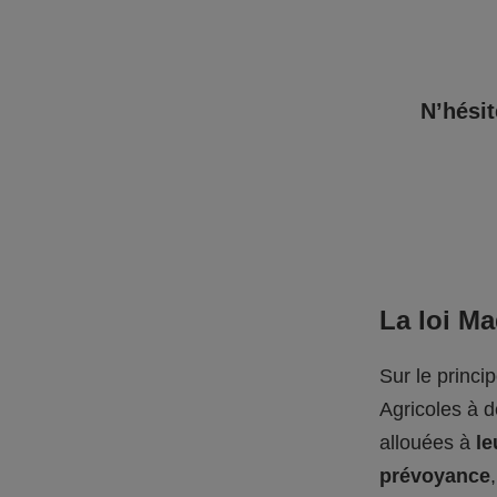
N’hésit
La loi M
Sur le princi
Agricoles à 
allouées à
le
prévoyance