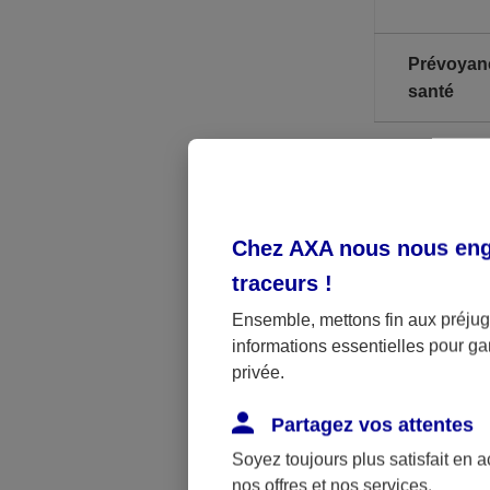
Prévoyan
santé
* A noter, il
** PASS : Pla
Chez AXA nous nous enga
traceurs
!
Les limites p
Ensemble, mettons fin aux préjugé
imposable lim
informations essentielles pour gar
privée.
Par ailleurs,
jusqu’à la ret
Partagez vos attentes
obligatoirem
Soyez toujours plus satisfait en 
nos offres et nos services.