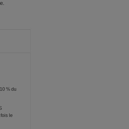
re.
 10 % du
S
fois le