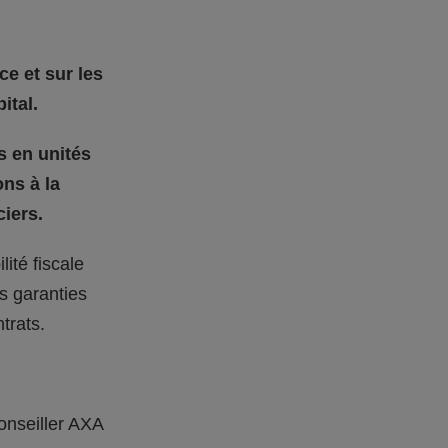
ce et sur les
ital.
s en unités
ons à la
iers.
ité fiscale
s garanties
trats.
onseiller AXA