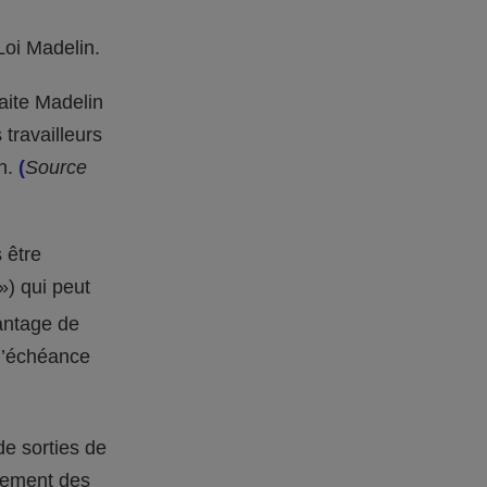
Loi Madelin.
raite Madelin
travailleurs
in.
(
Source
 être
») qui peut
vantage de
 l’échéance
de sorties de
lement des