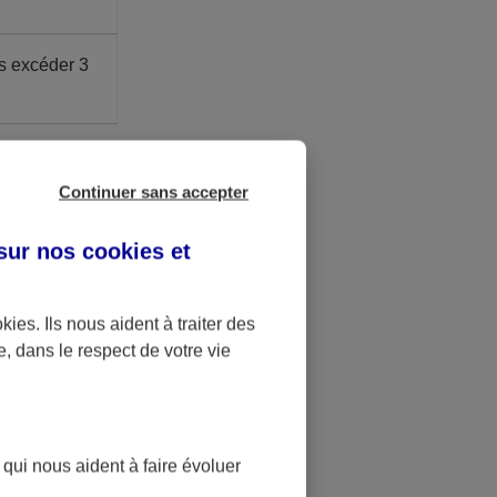
s excéder 3
ite Madelin.
é à 41,136 €.
Continuer sans accepter
 sur nos
cookies et
u bénéfice
okies
. Ils nous aident à traiter des
.
e, dans le respect de votre vie
st bloquée
t
 qui nous aident à faire évoluer