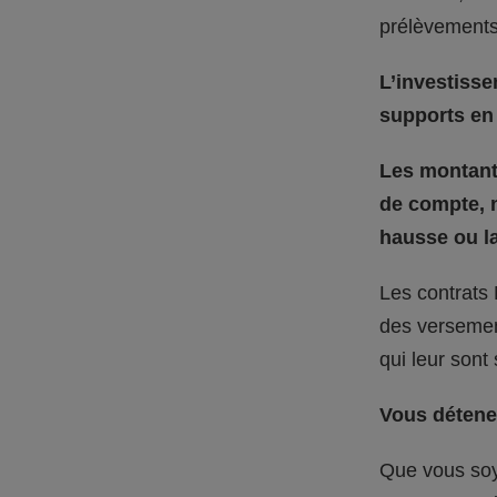
prélèvements
L’investisse
supports en 
Les montants
de compte, n
hausse ou la
Les contrats 
des versement
qui leur sont
Vous détenez
Que vous soy