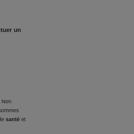
ctuer un
– Non
s sommes
 de
santé
et