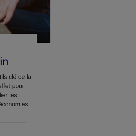
in
ls clé de la
effet pour
ier les
s économies