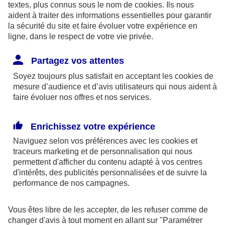
textes, plus connus sous le nom de
cookies
. Ils nous
aident à traiter des informations essentielles pour garantir
la sécurité du site et faire évoluer votre expérience en
ligne, dans le respect de votre vie privée.
Les limites pour la couverture de la perte d’emploi
Partagez vos attentes
sont de 1,875 % du bénéfice imposable limité à 8
Soyez toujours plus satisfait en acceptant les
cookies
de
fois le PASS ou si plus favorable, 2,5 % du PASS.
mesure d’audience et d’avis utilisateurs qui nous aident à
faire évoluer nos offres et nos services.
Par ailleurs, dans le cadre des contrats retraite
Madelin,
l’épargne est bloquée
jusqu’à la retraite
Enrichissez votre expérience
(sauf quelques cas exceptionnels) et la sortie se fait
Naviguez selon vos préférences avec les
cookies et
obligatoirement
en rente
(sauf exceptions).
traceurs
marketing et de personnalisation qui nous
permettent d'afficher du contenu adapté à vos centres
d'intérêts, des publicités personnalisées et de suivre la
En outre, à la retraite, la rente perçue chaque
performance de nos campagnes.
année, sera imposable dans la catégorie des
pensions. Elle supporte également des
Vous êtes libre de les accepter, de les refuser comme de
prélèvements sociaux aux taux en vigueur au jour
changer d'avis à tout moment en allant sur
"Paramétrer