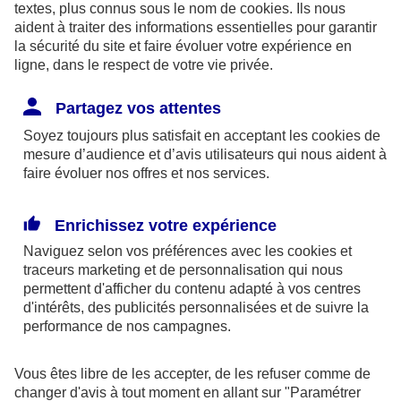
textes, plus connus sous le nom de
cookies
. Ils nous
aident à traiter des informations essentielles pour garantir
la sécurité du site et faire évoluer votre expérience en
ligne, dans le respect de votre vie privée.
Les limites pour la couverture de la perte d’emploi
Partagez vos attentes
sont de 1,875 % du bénéfice imposable limité à 8
Soyez toujours plus satisfait en acceptant les
cookies
de
fois le PASS ou si plus favorable, 2,5 % du PASS.
mesure d’audience et d’avis utilisateurs qui nous aident à
faire évoluer nos offres et nos services.
Par ailleurs, dans le cadre des contrats retraite
Madelin,
l’épargne est bloquée
jusqu’à la retraite
Enrichissez votre expérience
(sauf quelques cas exceptionnels) et la sortie se fait
Naviguez selon vos préférences avec les
cookies et
obligatoirement
en rente
(sauf exceptions).
traceurs
marketing et de personnalisation qui nous
permettent d'afficher du contenu adapté à vos centres
d'intérêts, des publicités personnalisées et de suivre la
En outre, à la retraite, la rente perçue chaque
performance de nos campagnes.
année, sera imposable dans la catégorie des
pensions. Elle supporte également des
Vous êtes libre de les accepter, de les refuser comme de
prélèvements sociaux aux taux en vigueur au jour
changer d'avis à tout moment en allant sur
"Paramétrer